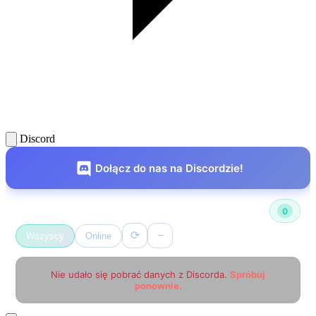
Discord
Dołącz do nas na Discordzie!
Użytkownicy online
0
⟳
−
Wszyscy
Online
Nie udało się pobrać danych z Discorda.
Spróbuj
ponownie.