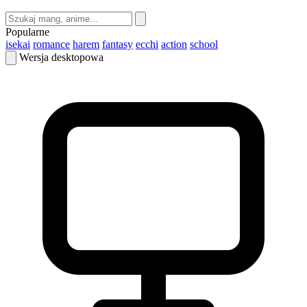
Popularne
isekai
romance
harem
fantasy
ecchi
action
school
Wersja desktopowa