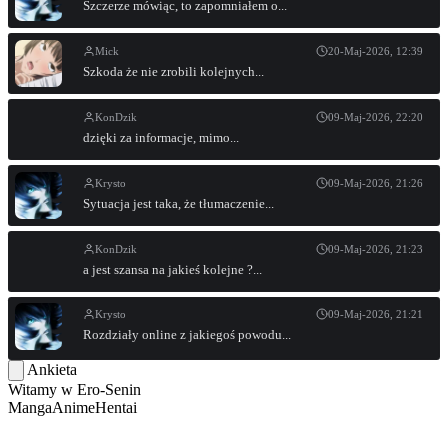
Szczerze mówiąc, to zapomniałem o...
Mick
20-Maj-2026, 12:39
Szkoda że nie zrobili kolejnych...
KonDzik
09-Maj-2026, 22:20
dzięki za informacje, mimo...
Krysto
09-Maj-2026, 21:26
Sytuacja jest taka, że tłumaczenie...
KonDzik
09-Maj-2026, 21:23
a jest szansa na jakieś kolejne ?...
Krysto
09-Maj-2026, 21:21
Rozdziały online z jakiegoś powodu...
Ankieta
Witamy w
Ero-Senin
Manga
Anime
Hentai