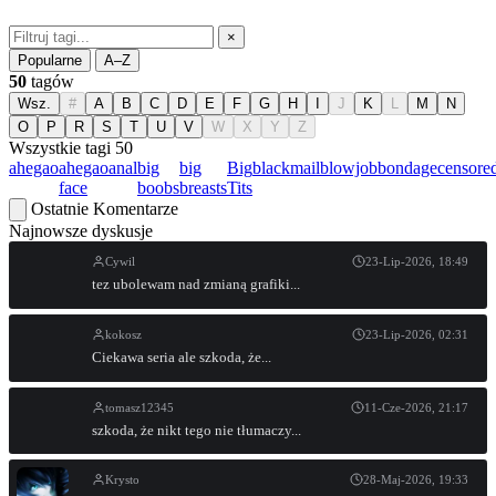
×
Popularne
A–Z
50
tagów
Wsz.
#
A
B
C
D
E
F
G
H
I
J
K
L
M
N
O
P
R
S
T
U
V
W
X
Y
Z
Wszystkie tagi
50
ahegao
ahegao
anal
big
big
Big
blackmail
blowjob
bondage
censore
face
boobs
breasts
Tits
Ostatnie Komentarze
Najnowsze dyskusje
Cywil
23-Lip-2026, 18:49
tez ubolewam nad zmianą grafiki...
kokosz
23-Lip-2026, 02:31
Ciekawa seria ale szkoda, że...
tomasz12345
11-Cze-2026, 21:17
szkoda, że nikt tego nie tłumaczy...
Krysto
28-Maj-2026, 19:33