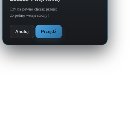
Czy na pewno chcesz przejść
do pełnej wersji strony?
Anuluj
Przejdź