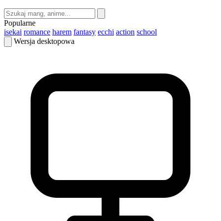
Popularne
isekai
romance
harem
fantasy
ecchi
action
school
Wersja desktopowa