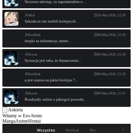
Szczerze mówiąc, to zapomniałem o...
Mick
20-Maj-2026, 12:39
Szkoda że nie zrobili kolejnych...
KonDzik
09-Maj-2026, 22:20
dzięki za informacje, mimo...
Krysto
09-Maj-2026, 21:26
Sytuacja jest taka, że tłumaczenie...
KonDzik
09-Maj-2026, 21:23
a jest szansa na jakieś kolejne ?...
Krysto
09-Maj-2026, 21:21
Rozdziały online z jakiegoś powodu...
Ankieta
Witamy w
Ero-Senin
Manga
Anime
Hentai
Wszystko
Normal
18+
?