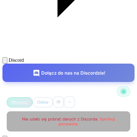
Discord
Dołącz do nas na Discordzie!
Użytkownicy online
0
⟳
−
Wszyscy
Online
Nie udało się pobrać danych z Discorda.
Spróbuj
ponownie.