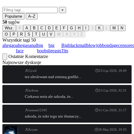
×
Popularne
A–Z
50
tagów
Wsz.
#
A
B
C
D
E
F
G
H
I
J
K
L
M
N
O
P
R
S
T
U
V
W
X
Y
Z
Wszystkie tagi
50
ahegao
ahegao
anal
big
big
Big
blackmail
blowjob
bondage
censore
face
boobs
breasts
Tits
Ostatnie Komentarze
Najnowsze dyskusje
Cywil
23-Lip-2026, 18:49
tez ubolewam nad zmianą grafiki...
kokosz
23-Lip-2026, 02:31
Ciekawa seria ale szkoda, że...
tomasz12345
11-Cze-2026, 21:17
szkoda, że nikt tego nie tłumaczy...
Krysto
28-Maj-2026, 19:33