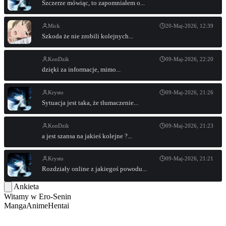
Szczerze mówiąc, to zapomniałem o...
Mick
20-Maj-2026, 12:39
Szkoda że nie zrobili kolejnych...
KonDzik
09-Maj-2026, 22:20
dzięki za informacje, mimo...
Krysto
09-Maj-2026, 21:26
Sytuacja jest taka, że tłumaczenie...
KonDzik
09-Maj-2026, 21:23
a jest szansa na jakieś kolejne ?...
Krysto
09-Maj-2026, 21:21
Rozdziały online z jakiegoś powodu...
Ankieta
Witamy w
Ero-Senin
Manga
Anime
Hentai