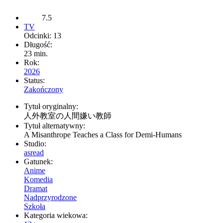
7.5
TV
Odcinki: 13
Długość:
23 min.
Rok:
2026
Status:
Zakończony
Tytuł oryginalny:
人外教室の人間嫌い教師
Tytuł alternatywny:
A Misanthrope Teaches a Class for Demi-Humans
Studio:
asread
Gatunek:
Anime
Komedia
Dramat
Nadprzyrodzone
Szkoła
Kategoria wiekowa: