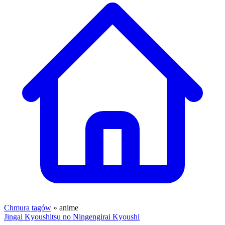
Chmura tagów
» anime
Jingai Kyoushitsu no Ningengirai Kyoushi