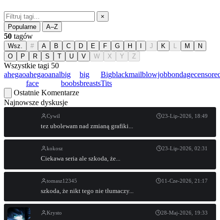
×
Popularne
A–Z
50
tagów
Wsz.
#
A
B
C
D
E
F
G
H
I
J
K
L
M
N
O
P
R
S
T
U
V
W
X
Y
Z
Wszystkie tagi
50
ahegao
ahegao
anal
big
big
Big
blackmail
blowjob
bondage
censore
face
boobs
breasts
Tits
Ostatnie Komentarze
Najnowsze dyskusje
Cywil
23-Lip-2026, 18:49
tez ubolewam nad zmianą grafiki...
kokosz
23-Lip-2026, 02:31
Ciekawa seria ale szkoda, że...
tomasz12345
11-Cze-2026, 21:17
szkoda, że nikt tego nie tłumaczy...
Krysto
28-Maj-2026, 19:33