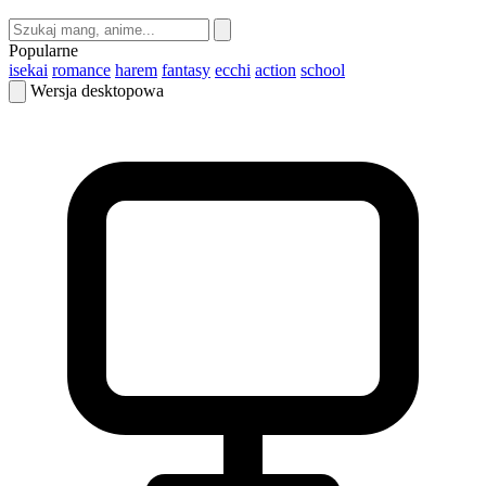
Popularne
isekai
romance
harem
fantasy
ecchi
action
school
Wersja desktopowa