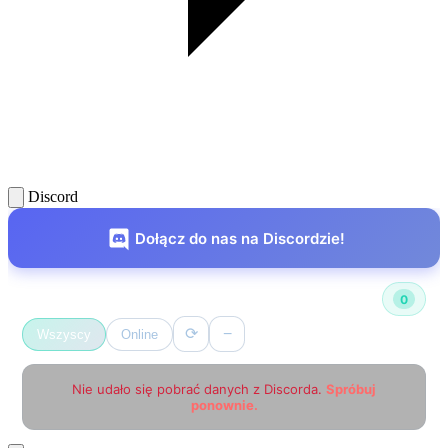
Discord
Dołącz do nas na Discordzie!
Użytkownicy online
0
⟳
−
Wszyscy
Online
Nie udało się pobrać danych z Discorda.
Spróbuj
ponownie.