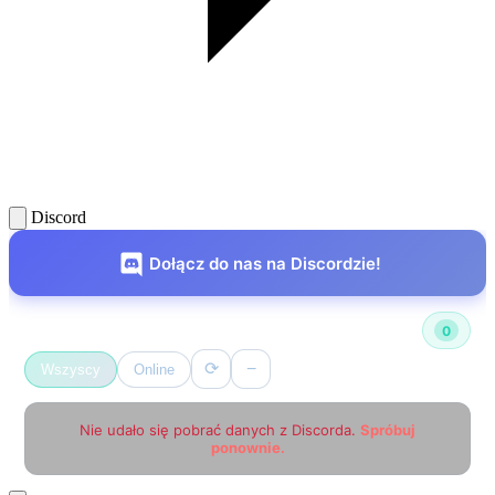
Discord
Dołącz do nas na Discordzie!
Użytkownicy online
0
⟳
−
Wszyscy
Online
Nie udało się pobrać danych z Discorda.
Spróbuj
ponownie.