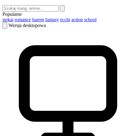
Popularne
isekai
romance
harem
fantasy
ecchi
action
school
Wersja desktopowa