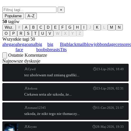
×
Popularne
A–Z
50
tagów
Wsz.
#
A
B
C
D
E
F
G
H
I
J
K
L
M
N
O
P
R
S
T
U
V
W
X
Y
Z
Wszystkie tagi
50
ahegao
ahegao
anal
big
big
Big
blackmail
blowjob
bondage
censore
face
boobs
breasts
Tits
Ostatnie Komentarze
Najnowsze dyskusje
Cywil
23-Lip-2026, 18:49
tez ubolewam nad zmianą grafiki...
kokosz
23-Lip-2026, 02:31
Ciekawa seria ale szkoda, że...
tomasz12345
11-Cze-2026, 21:17
szkoda, że nikt tego nie tłumaczy...
Krysto
28-Maj-2026, 19:33