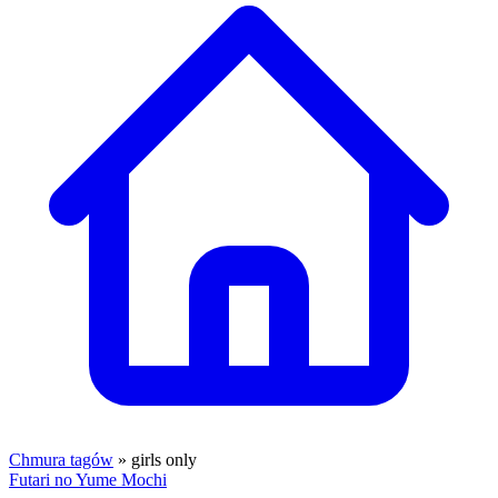
Chmura tagów
» girls only
Futari no Yume Mochi