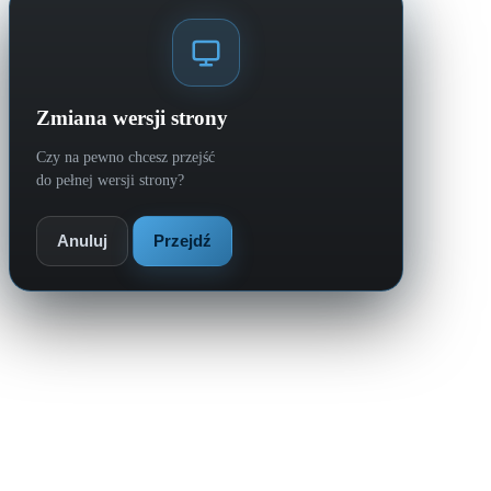
Zmiana wersji strony
Czy na pewno chcesz przejść
do pełnej wersji strony?
Anuluj
Przejdź