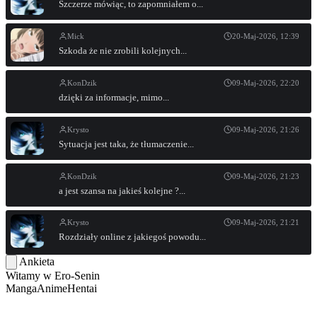
Szczerze mówiąc, to zapomniałem o...
Mick
20-Maj-2026, 12:39
Szkoda że nie zrobili kolejnych...
KonDzik
09-Maj-2026, 22:20
dzięki za informacje, mimo...
Krysto
09-Maj-2026, 21:26
Sytuacja jest taka, że tłumaczenie...
KonDzik
09-Maj-2026, 21:23
a jest szansa na jakieś kolejne ?...
Krysto
09-Maj-2026, 21:21
Rozdziały online z jakiegoś powodu...
Ankieta
Witamy w
Ero-Senin
Manga
Anime
Hentai