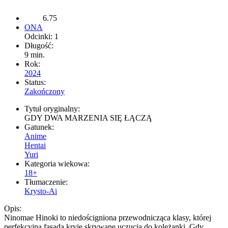
6.75
ONA
Odcinki: 1
Długość:
9 min.
Rok:
2024
Status:
Zakończony
Tytuł oryginalny:
GDY DWA MARZENIA SIĘ ŁĄCZĄ
Gatunek:
Anime
Hentai
Yuri
Kategoria wiekowa:
18+
Tłumaczenie:
Krysto-Ai
Opis:
Ninomae Hinoki to niedościgniona przewodnicząca klasy, której
perfekcyjna fasada kryje skrywane uczucia do koleżanki. Gdy