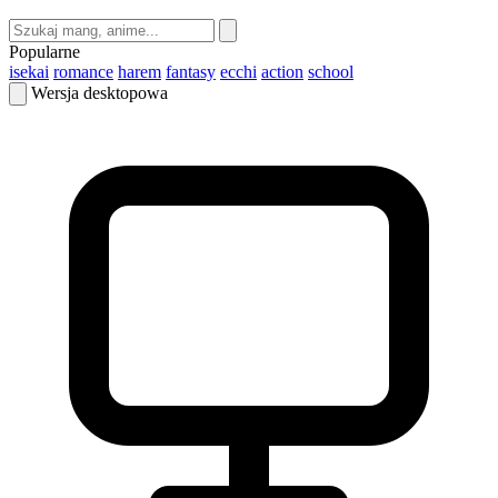
Popularne
isekai
romance
harem
fantasy
ecchi
action
school
Wersja desktopowa