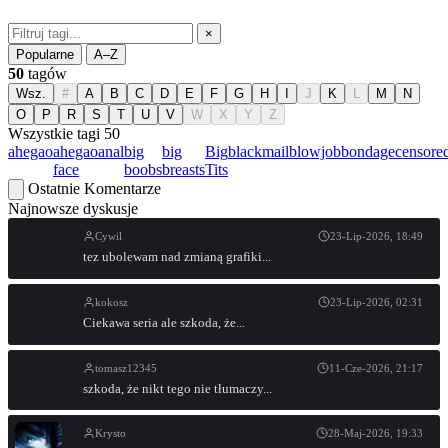
×
Popularne
A–Z
50
tagów
Wsz.
#
A
B
C
D
E
F
G
H
I
J
K
L
M
N
O
P
R
S
T
U
V
W
X
Y
Z
Wszystkie tagi
50
ahegao
ahegao
anal
big
big
Big
blackmail
blowjob
bondage
censore
face
boobs
breasts
Tits
Ostatnie Komentarze
Najnowsze dyskusje
Cywil
23-Lip-2026, 18:49
tez ubolewam nad zmianą grafiki...
kokosz
23-Lip-2026, 02:31
Ciekawa seria ale szkoda, że...
tomasz12345
11-Cze-2026, 21:17
szkoda, że nikt tego nie tłumaczy...
Krysto
28-Maj-2026, 19:33