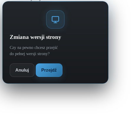
Zmiana wersji strony
Czy na pewno chcesz przejść
do pełnej wersji strony?
Anuluj
Przejdź