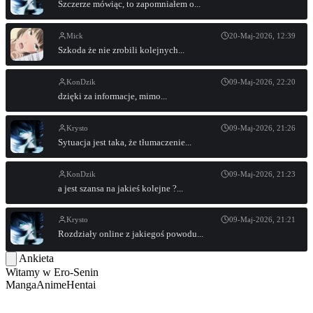
Szczerze mówiąc, to zapomniałem o...
Mick
20-Maj-2026, 12:39
Szkoda że nie zrobili kolejnych...
KonDzik
09-Maj-2026, 22:20
dzięki za informacje, mimo...
Krysto
09-Maj-2026, 21:26
Sytuacja jest taka, że tłumaczenie...
KonDzik
09-Maj-2026, 21:23
a jest szansa na jakieś kolejne ?...
Krysto
09-Maj-2026, 21:21
Rozdziały online z jakiegoś powodu...
Ankieta
Witamy w
Ero-Senin
Manga
Anime
Hentai