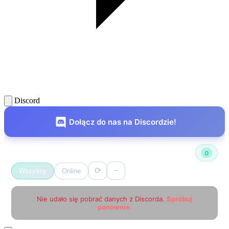
Discord
Dołącz do nas na Discordzie!
Użytkownicy online
0
⟳
−
Wszyscy
Online
Nie udało się pobrać danych z Discorda.
Spróbuj
ponownie.