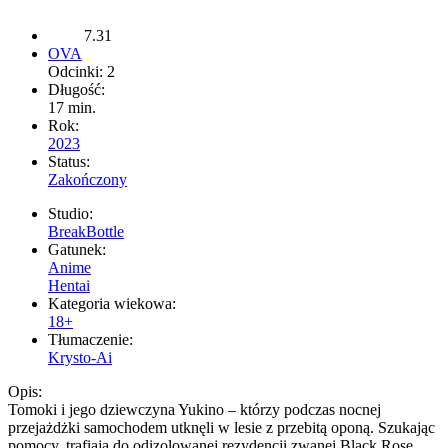
7.31
OVA
Odcinki: 2
Długość:
17 min.
Rok:
2023
Status:
Zakończony
Studio:
BreakBottle
Gatunek:
Anime
Hentai
Kategoria wiekowa:
18+
Tłumaczenie:
Krysto-Ai
Opis:
Tomoki i jego dziewczyna Yukino – którzy podczas nocnej
przejażdżki samochodem utknęli w lesie z przebitą oponą. Szukając
pomocy, trafiają do odizolowanej rezydencji zwanej Black Rose