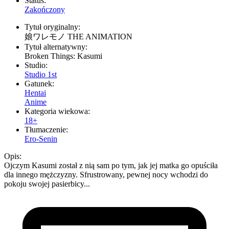
Status:
Zakończony
Tytuł oryginalny:
娘ワレモノ THE ANIMATION
Tytuł alternatywny:
Broken Things: Kasumi
Studio:
Studio 1st
Gatunek:
Hentai
Anime
Kategoria wiekowa:
18+
Tłumaczenie:
Ero-Senin
Opis:
Ojczym Kasumi został z nią sam po tym, jak jej matka go opuściła
dla innego mężczyzny. Sfrustrowany, pewnej nocy wchodzi do
pokoju swojej pasierbicy...