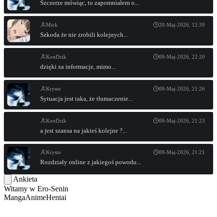
Szczerze mówiąc, to zapomniałem o...
Mick
20-Maj-2026, 12:39
Szkoda że nie zrobili kolejnych...
KonDzik
09-Maj-2026, 22:20
dzięki za informacje, mimo...
Krysto
09-Maj-2026, 21:26
Sytuacja jest taka, że tłumaczenie...
KonDzik
09-Maj-2026, 21:23
a jest szansa na jakieś kolejne ?...
Krysto
09-Maj-2026, 21:21
Rozdziały online z jakiegoś powodu...
Ankieta
Witamy w
Ero-Senin
Manga
Anime
Hentai