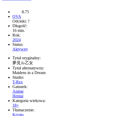
8.75
OVA
Odcinki: ?
Długość:
16 min.
Rok:
2024
Status:
Aktywny
Tytuł oryginalny:
夢見ル乙女
Tytuł alternatywny:
Maidens in a Dream
Studio:
T-Rex
Gatunek:
Anime
Hentai
Kategoria wiekowa:
18+
Tłumaczenie:
Krysto