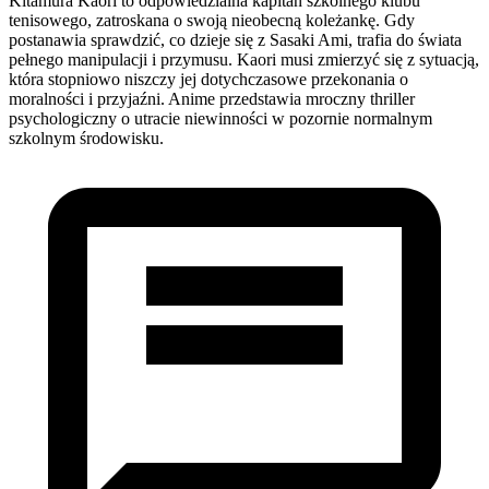
Kitamura Kaori to odpowiedzialna kapitan szkolnego klubu
tenisowego, zatroskana o swoją nieobecną koleżankę. Gdy
postanawia sprawdzić, co dzieje się z Sasaki Ami, trafia do świata
pełnego manipulacji i przymusu. Kaori musi zmierzyć się z sytuacją,
która stopniowo niszczy jej dotychczasowe przekonania o
moralności i przyjaźni. Anime przedstawia mroczny thriller
psychologiczny o utracie niewinności w pozornie normalnym
szkolnym środowisku.