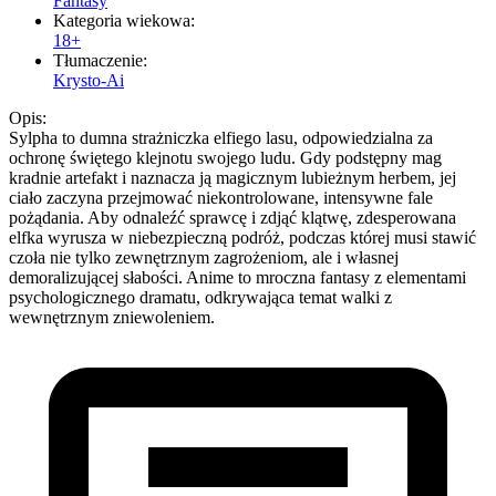
Fantasy
Kategoria wiekowa:
18+
Tłumaczenie:
Krysto-Ai
Opis:
Sylpha to dumna strażniczka elfiego lasu, odpowiedzialna za
ochronę świętego klejnotu swojego ludu. Gdy podstępny mag
kradnie artefakt i naznacza ją magicznym lubieżnym herbem, jej
ciało zaczyna przejmować niekontrolowane, intensywne fale
pożądania. Aby odnaleźć sprawcę i zdjąć klątwę, zdesperowana
elfka wyrusza w niebezpieczną podróż, podczas której musi stawić
czoła nie tylko zewnętrznym zagrożeniom, ale i własnej
demoralizującej słabości. Anime to mroczna fantasy z elementami
psychologicznego dramatu, odkrywająca temat walki z
wewnętrznym zniewoleniem.