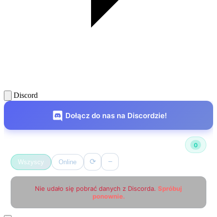
Discord
Dołącz do nas na Discordzie!
Użytkownicy online
0
⟳
−
Wszyscy
Online
Nie udało się pobrać danych z Discorda.
Spróbuj
ponownie.