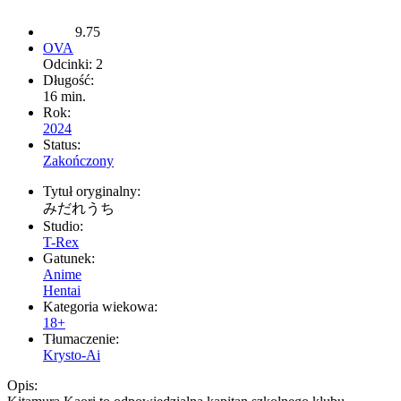
9.75
OVA
Odcinki: 2
Długość:
16 min.
Rok:
2024
Status:
Zakończony
Tytuł oryginalny:
みだれうち
Studio:
T-Rex
Gatunek:
Anime
Hentai
Kategoria wiekowa:
18+
Tłumaczenie:
Krysto-Ai
Opis: