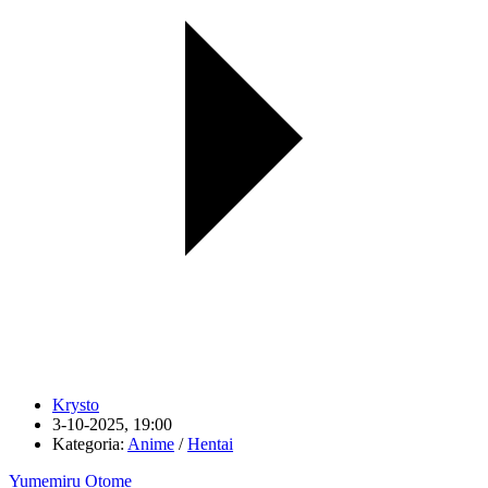
Krysto
3-10-2025, 19:00
Kategoria:
Anime
/
Hentai
Yumemiru Otome