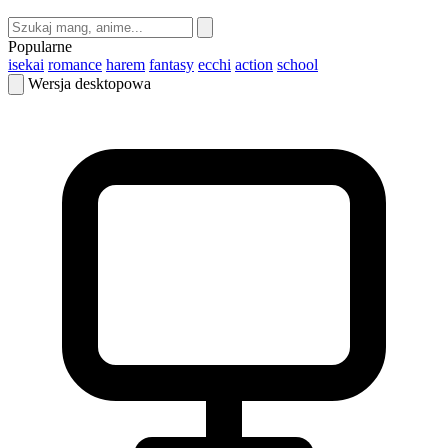
Popularne
isekai
romance
harem
fantasy
ecchi
action
school
Wersja desktopowa