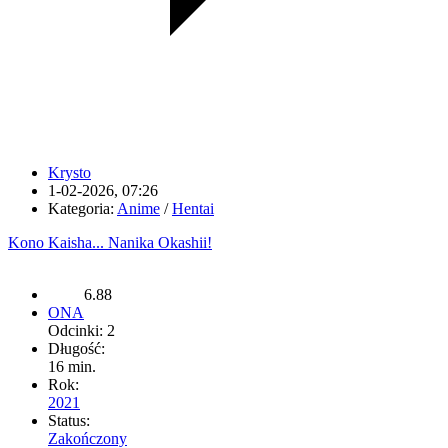
Krysto
1-02-2026, 07:26
Kategoria:
Anime
/
Hentai
Kono Kaisha... Nanika Okashii!
6.88
ONA
Odcinki: 2
Długość:
16 min.
Rok:
2021
Status:
Zakończony