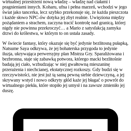
wirtualnej przestrzeni nową władzę – władzę nad ciałami i
pragnieniami innych. Koharu, ufna i pełna marzeń, wchodzi w jego
świat jako tancerka, lecz szybko przekonuje się, że każda pieszczota
i każde słowo NPC-ów dotyka jej zbyt realnie. Uwięziona między
pożądaniem a strachem, zaczyna tracić kontrolę nad granicą, której
nigdy nie powinna przekroczyć… a Mario z satysfakcją zamyka
drzwi do królestwa, w którym to on ustala zasady.
W świecie fantasy, który okazuje się być jedynie bezlitosną pułapką,
Natsume Saya odkrywa, że jej bohaterska przygoda to jedynie
iluzja, ukrywająca perwersyjny plan Mistrza Gry. Sparaliżowana i
bezbronna, staje się zabawką potwora, którego macki bezlitośnie
badają jej ciało, wzbudzając w niej gwałtowną mieszaninę
przerażenia i niechcianej, ekstatycznej rozkoszy. Gdy budzi się w
rzeczywistości, nie jest już tą samą pewną siebie dziewczyną, a jej
skrywany wstyd i nowo odkryty głód każe jej błagać o powrót do
wirtualnego piekła, które stopiło jej umysł i na zawsze zmieniło jej
duszę.