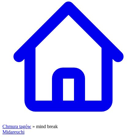
Chmura tagów
» mind break
Midareuchi