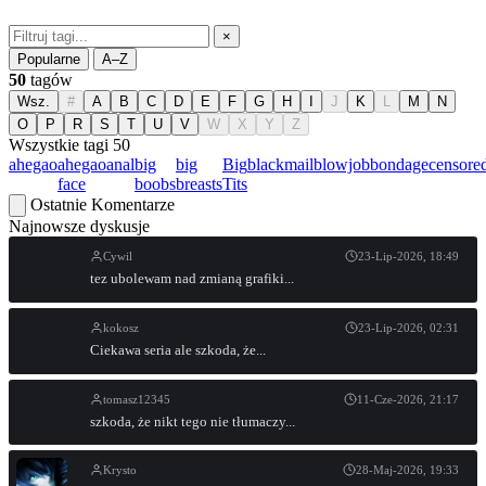
×
Popularne
A–Z
50
tagów
Wsz.
#
A
B
C
D
E
F
G
H
I
J
K
L
M
N
O
P
R
S
T
U
V
W
X
Y
Z
Wszystkie tagi
50
ahegao
ahegao
anal
big
big
Big
blackmail
blowjob
bondage
censore
face
boobs
breasts
Tits
Ostatnie Komentarze
Najnowsze dyskusje
Cywil
23-Lip-2026, 18:49
tez ubolewam nad zmianą grafiki...
kokosz
23-Lip-2026, 02:31
Ciekawa seria ale szkoda, że...
tomasz12345
11-Cze-2026, 21:17
szkoda, że nikt tego nie tłumaczy...
Krysto
28-Maj-2026, 19:33