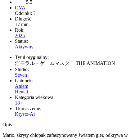
5.5
OVA
Odcinki: ?
Długość:
17 min.
Rok:
2025
Status:
Aktywny
Tytuł oryginalny:
淫モラル・ゲームマスター THE ANIMATION
Studio:
Seven
Gatunek:
Aniem
Hentai
Kategoria wiekowa:
18+
Tłumaczenie:
Krysto-Ai
Opis:
Mario, skryty chłopak zafascynowany światem gier, odkrywa w