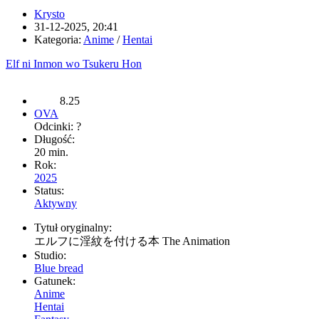
Krysto
31-12-2025, 20:41
Kategoria:
Anime
/
Hentai
Elf ni Inmon wo Tsukeru Hon
8.25
OVA
Odcinki: ?
Długość:
20 min.
Rok:
2025
Status:
Aktywny
Tytuł oryginalny:
エルフに淫紋を付ける本 The Animation
Studio:
Blue bread
Gatunek:
Anime
Hentai