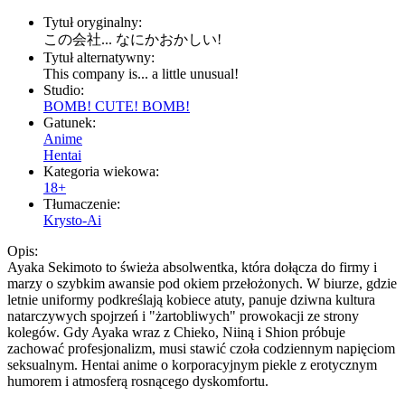
Tytuł oryginalny:
この会社... なにかおかしい!
Tytuł alternatywny:
This company is... a little unusual!
Studio:
BOMB! CUTE! BOMB!
Gatunek:
Anime
Hentai
Kategoria wiekowa:
18+
Tłumaczenie:
Krysto-Ai
Opis:
Ayaka Sekimoto to świeża absolwentka, która dołącza do firmy i
marzy o szybkim awansie pod okiem przełożonych. W biurze, gdzie
letnie uniformy podkreślają kobiece atuty, panuje dziwna kultura
natarczywych spojrzeń i "żartobliwych" prowokacji ze strony
kolegów. Gdy Ayaka wraz z Chieko, Niiną i Shion próbuje
zachować profesjonalizm, musi stawić czoła codziennym napięciom
seksualnym. Hentai anime o korporacyjnym piekle z erotycznym
humorem i atmosferą rosnącego dyskomfortu.