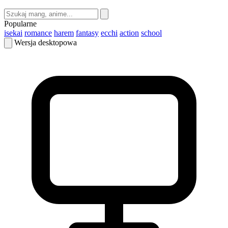
Popularne
isekai
romance
harem
fantasy
ecchi
action
school
Wersja desktopowa