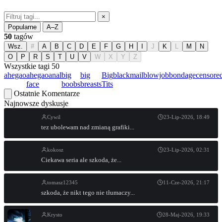
×
Popularne
A–Z
50
tagów
Wsz.
#
A
B
C
D
E
F
G
H
I
J
K
L
M
N
O
P
R
S
T
U
V
W
X
Y
Z
Wszystkie tagi
50
ahegao
ahegao
anal
big
big
Big
blackmail
blowjob
bondage
censore
face
boobs
breasts
Tits
Ostatnie Komentarze
Najnowsze dyskusje
Cywil
23-Lip-2026, 18:49
tez ubolewam nad zmianą grafiki...
kokosz
23-Lip-2026, 02:31
Ciekawa seria ale szkoda, że...
tomasz12345
11-Cze-2026, 21:17
szkoda, że nikt tego nie tłumaczy...
Krysto
28-Maj-2026, 19:33