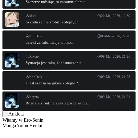
Szczerze mówiąc, to zapomniałem o...
Mick
20-Maj-2026, 12:39
Szkoda że nie zrobili kolejnych...
KonDzik
09-Maj-2026, 22:20
dzięki za informacje, mimo...
Krysto
09-Maj-2026, 21:26
Sytuacja jest taka, że tłumaczenie...
KonDzik
09-Maj-2026, 21:23
a jest szansa na jakieś kolejne ?...
Krysto
09-Maj-2026, 21:21
Rozdziały online z jakiegoś powodu...
Ankieta
Witamy w
Ero-Senin
Manga
Anime
Hentai