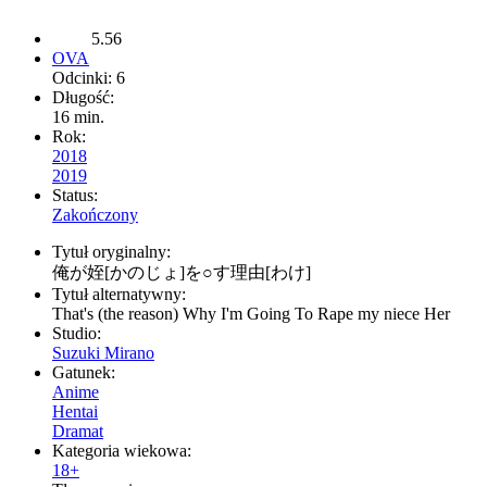
5.56
OVA
Odcinki: 6
Długość:
16 min.
Rok:
2018
2019
Status:
Zakończony
Tytuł oryginalny:
俺が姪[かのじょ]を○す理由[わけ]
Tytuł alternatywny:
That's (the reason) Why I'm Going To Rape my niece Her
Studio:
Suzuki Mirano
Gatunek:
Anime
Hentai
Dramat
Kategoria wiekowa:
18+