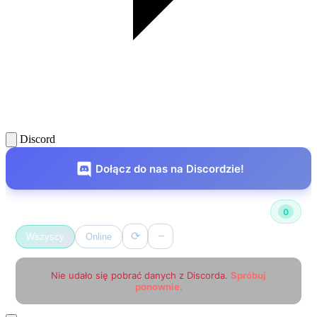
Discord
Dołącz do nas na Discordzie!
Użytkownicy online
0
⟳
−
Wszyscy
Online
Nie udało się pobrać danych z Discorda.
Spróbuj
ponownie.