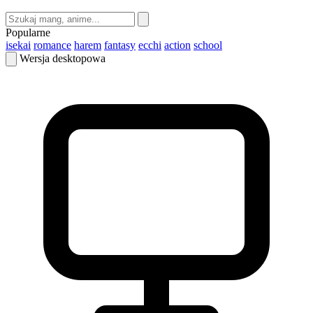
Popularne
isekai
romance
harem
fantasy
ecchi
action
school
Wersja desktopowa