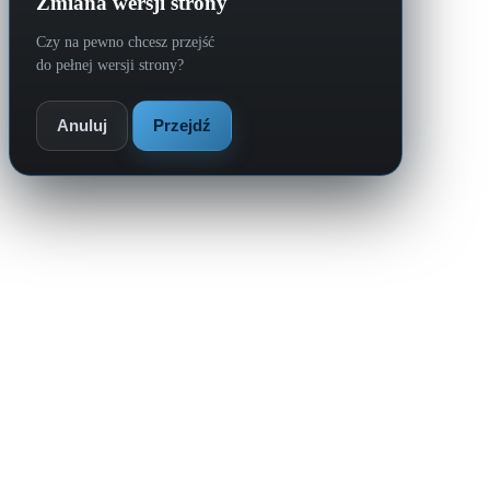
Zmiana wersji strony
Czy na pewno chcesz przejść
do pełnej wersji strony?
Anuluj
Przejdź