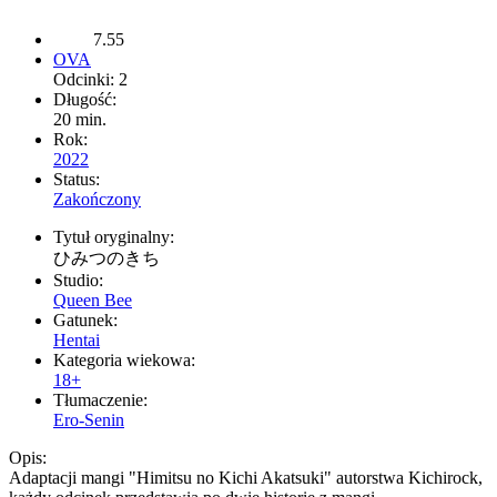
7.55
OVA
Odcinki: 2
Długość:
20 min.
Rok:
2022
Status:
Zakończony
Tytuł oryginalny:
ひみつのきち
Studio:
Queen Bee
Gatunek:
Hentai
Kategoria wiekowa:
18+
Tłumaczenie:
Ero-Senin
Opis:
Adaptacji mangi "Himitsu no Kichi Akatsuki" autorstwa Kichirock,