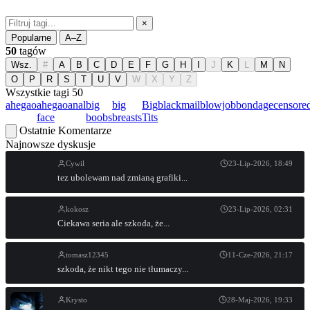
×
Popularne
A–Z
50
tagów
Wsz.
#
A
B
C
D
E
F
G
H
I
J
K
L
M
N
O
P
R
S
T
U
V
W
X
Y
Z
Wszystkie tagi
50
ahegao
ahegao
anal
big
big
Big
blackmail
blowjob
bondage
censore
face
boobs
breasts
Tits
Ostatnie Komentarze
Najnowsze dyskusje
Cywil
23-Lip-2026, 18:49
tez ubolewam nad zmianą grafiki...
kokosz
23-Lip-2026, 02:31
Ciekawa seria ale szkoda, że...
tomasz12345
11-Cze-2026, 21:17
szkoda, że nikt tego nie tłumaczy...
Krysto
28-Maj-2026, 19:33