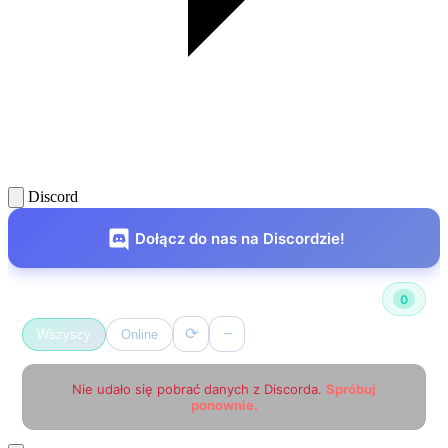
Discord
Dołącz do nas na Discordzie!
Użytkownicy online
0
⟳
−
Wszyscy
Online
Nie udało się pobrać danych z Discorda.
Spróbuj
ponownie.