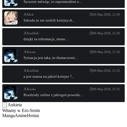
Szczerze mówiąc, to zapomniałem o...
Mick
20-Maj-2026, 12:39
Szkoda że nie zrobili kolejnych...
KonDzik
09-Maj-2026, 22:20
dzięki za informacje, mimo...
Krysto
09-Maj-2026, 21:26
Sytuacja jest taka, że tłumaczenie...
KonDzik
09-Maj-2026, 21:23
a jest szansa na jakieś kolejne ?...
Krysto
09-Maj-2026, 21:21
Rozdziały online z jakiegoś powodu...
Ankieta
Witamy w
Ero-Senin
Manga
Anime
Hentai