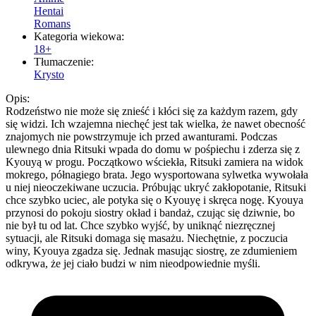
Hentai
Romans
Kategoria wiekowa:
18+
Tłumaczenie:
Krysto
Opis:
Rodzeństwo nie może się znieść i kłóci się za każdym razem, gdy
się widzi. Ich wzajemna niechęć jest tak wielka, że nawet obecność
znajomych nie powstrzymuje ich przed awanturami. Podczas
ulewnego dnia Ritsuki wpada do domu w pośpiechu i zderza się z
Kyouyą w progu. Początkowo wściekła, Ritsuki zamiera na widok
mokrego, półnagiego brata. Jego wysportowana sylwetka wywołała
u niej nieoczekiwane uczucia. Próbując ukryć zakłopotanie, Ritsuki
chce szybko uciec, ale potyka się o Kyouyę i skręca nogę. Kyouya
przynosi do pokoju siostry okład i bandaż, czując się dziwnie, bo
nie był tu od lat. Chce szybko wyjść, by uniknąć niezręcznej
sytuacji, ale Ritsuki domaga się masażu. Niechętnie, z poczucia
winy, Kyouya zgadza się. Jednak masując siostrę, ze zdumieniem
odkrywa, że jej ciało budzi w nim nieodpowiednie myśli.