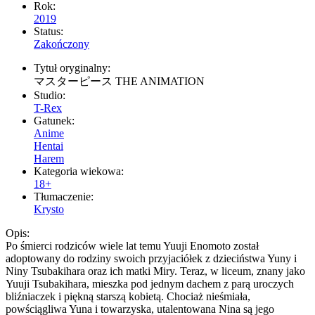
Rok:
2019
Status:
Zakończony
Tytuł oryginalny:
マスターピース THE ANIMATION
Studio:
T-Rex
Gatunek:
Anime
Hentai
Harem
Kategoria wiekowa:
18+
Tłumaczenie:
Krysto
Opis:
Po śmierci rodziców wiele lat temu Yuuji Enomoto został
adoptowany do rodziny swoich przyjaciółek z dzieciństwa Yuny i
Niny Tsubakihara oraz ich matki Miry. Teraz, w liceum, znany jako
Yuuji Tsubakihara, mieszka pod jednym dachem z parą uroczych
bliźniaczek i piękną starszą kobietą. Chociaż nieśmiała,
powściągliwa Yuna i towarzyska, utalentowana Nina są jego