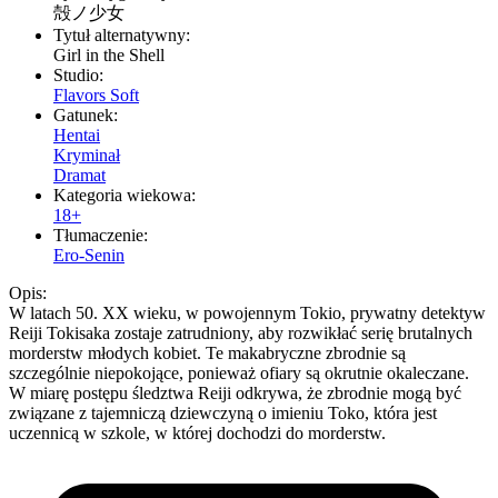
殻ノ少女
Tytuł alternatywny:
Girl in the Shell
Studio:
Flavors Soft
Gatunek:
Hentai
Kryminał
Dramat
Kategoria wiekowa:
18+
Tłumaczenie:
Ero-Senin
Opis:
W latach 50. XX wieku, w powojennym Tokio, prywatny detektyw
Reiji Tokisaka zostaje zatrudniony, aby rozwikłać serię brutalnych
morderstw młodych kobiet. Te makabryczne zbrodnie są
szczególnie niepokojące, ponieważ ofiary są okrutnie okaleczane.
W miarę postępu śledztwa Reiji odkrywa, że zbrodnie mogą być
związane z tajemniczą dziewczyną o imieniu Toko, która jest
uczennicą w szkole, w której dochodzi do morderstw.