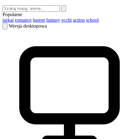
Popularne
isekai
romance
harem
fantasy
ecchi
action
school
Wersja desktopowa