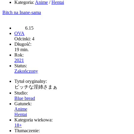
Kategoria:
Anime
/
Hentai
Bitch na Inane-sama
6.15
OVA
Odcinki: 4
Długość:
19 min.
Rok:
2021
Status:
Zakończony
Tytuł oryginalny:
ビッチな淫姉さまぁ
Studio:
Blue bread
Gatunek:
Anime
Hentai
Kategoria wiekowa:
18+
Tłumaczenie: