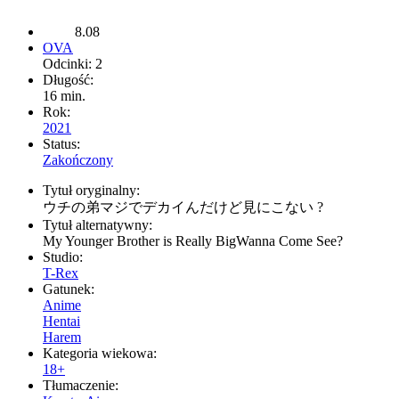
8.08
OVA
Odcinki: 2
Długość:
16 min.
Rok:
2021
Status:
Zakończony
Tytuł oryginalny:
ウチの弟マジでデカイんだけど見にこない ?
Tytuł alternatywny:
My Younger Brother is Really BigWanna Come See?
Studio:
T-Rex
Gatunek:
Anime
Hentai
Harem
Kategoria wiekowa:
18+
Tłumaczenie: