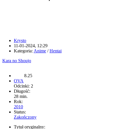
Krysto
11-01-2024, 12:29
Kategoria:
Anime
/
Hentai
Kara no Shoujo
8.25
OVA
Odcinki: 2
Długość:
28 min.
Rok:
2010
Status:
Zakończony
Tytuł oryginalny: