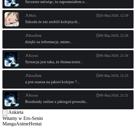
Szczerze mówiąc, to zapomniałem o...
Mick
20-Maj-2026, 12:39
Szkoda że nie zrobili kolejnych...
KonDzik
09-Maj-2026, 22:20
dzięki za informacje, mimo...
Krysto
09-Maj-2026, 21:26
Sytuacja jest taka, że tłumaczenie...
KonDzik
09-Maj-2026, 21:23
a jest szansa na jakieś kolejne ?...
Krysto
09-Maj-2026, 21:21
Rozdziały online z jakiegoś powodu...
Ankieta
Witamy w
Ero-Senin
Manga
Anime
Hentai