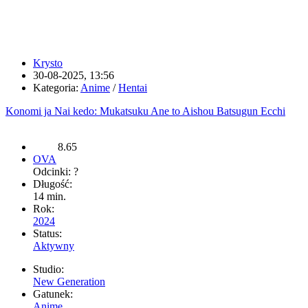
Krysto
30-08-2025, 13:56
Kategoria:
Anime
/
Hentai
Konomi ja Nai kedo: Mukatsuku Ane to Aishou Batsugun Ecchi
8.65
OVA
Odcinki: ?
Długość:
14 min.
Rok:
2024
Status:
Aktywny
Studio:
New Generation
Gatunek:
Anime