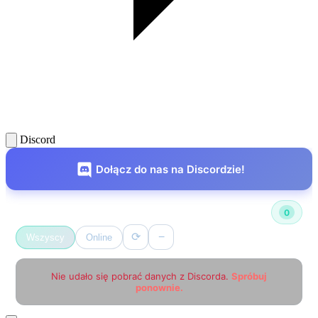
Discord
Dołącz do nas na Discordzie!
Użytkownicy online
0
⟳
−
Wszyscy
Online
Nie udało się pobrać danych z Discorda.
Spróbuj
ponownie.