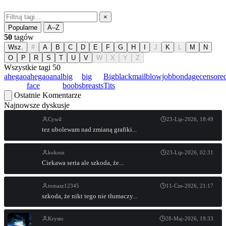
×
Popularne
A–Z
50
tagów
Wsz.
#
A
B
C
D
E
F
G
H
I
J
K
L
M
N
O
P
R
S
T
U
V
W
X
Y
Z
Wszystkie tagi
50
ahegao
ahegao
anal
big
big
Big
blackmail
blowjob
bondage
censore
face
boobs
breasts
Tits
Ostatnie Komentarze
Najnowsze dyskusje
Cywil
23-Lip-2026, 18:49
tez ubolewam nad zmianą grafiki...
kokosz
23-Lip-2026, 02:31
Ciekawa seria ale szkoda, że...
tomasz12345
11-Cze-2026, 21:17
szkoda, że nikt tego nie tłumaczy...
Krysto
28-Maj-2026, 19:33