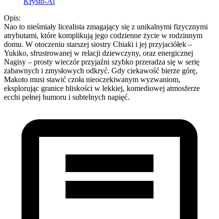
Krysto-Ai
Opis:
Nao to nieśmiały licealista zmagający się z unikalnymi fizycznymi
atrybutami, które komplikują jego codzienne życie w rodzinnym
domu. W otoczeniu starszej siostry Chiaki i jej przyjaciółek –
Yukiko, sfrustrowanej w relacji dziewczyny, oraz energicznej
Nagisy – prosty wieczór przyjaźni szybko przeradza się w serię
zabawnych i zmysłowych odkryć. Gdy ciekawość bierze górę,
Makoto musi stawić czoła nieoczekiwanym wyzwaniom,
eksplorując granice bliskości w lekkiej, komediowej atmosferze
ecchi pełnej humoru i subtelnych napięć.