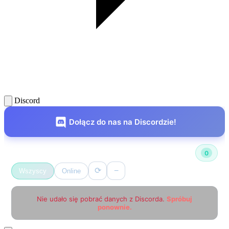
Discord
Dołącz do nas na Discordzie!
Użytkownicy online
0
⟳
−
Wszyscy
Online
Nie udało się pobrać danych z Discorda.
Spróbuj
ponownie.