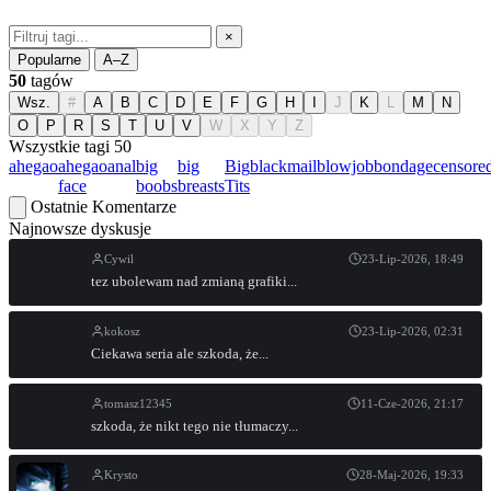
×
Popularne
A–Z
50
tagów
Wsz.
#
A
B
C
D
E
F
G
H
I
J
K
L
M
N
O
P
R
S
T
U
V
W
X
Y
Z
Wszystkie tagi
50
ahegao
ahegao
anal
big
big
Big
blackmail
blowjob
bondage
censore
face
boobs
breasts
Tits
Ostatnie Komentarze
Najnowsze dyskusje
Cywil
23-Lip-2026, 18:49
tez ubolewam nad zmianą grafiki...
kokosz
23-Lip-2026, 02:31
Ciekawa seria ale szkoda, że...
tomasz12345
11-Cze-2026, 21:17
szkoda, że nikt tego nie tłumaczy...
Krysto
28-Maj-2026, 19:33