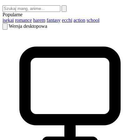
Popularne
isekai
romance
harem
fantasy
ecchi
action
school
Wersja desktopowa