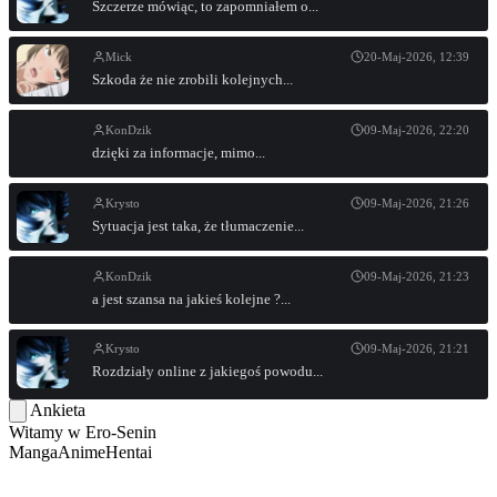
Szczerze mówiąc, to zapomniałem o...
Mick
20-Maj-2026, 12:39
Szkoda że nie zrobili kolejnych...
KonDzik
09-Maj-2026, 22:20
dzięki za informacje, mimo...
Krysto
09-Maj-2026, 21:26
Sytuacja jest taka, że tłumaczenie...
KonDzik
09-Maj-2026, 21:23
a jest szansa na jakieś kolejne ?...
Krysto
09-Maj-2026, 21:21
Rozdziały online z jakiegoś powodu...
Ankieta
Witamy w
Ero-Senin
Manga
Anime
Hentai