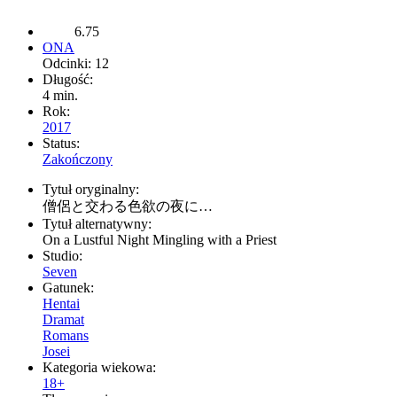
6.75
ONA
Odcinki: 12
Długość:
4 min.
Rok:
2017
Status:
Zakończony
Tytuł oryginalny:
僧侶と交わる色欲の夜に…
Tytuł alternatywny:
On a Lustful Night Mingling with a Priest
Studio:
Seven
Gatunek:
Hentai
Dramat
Romans
Josei
Kategoria wiekowa:
18+