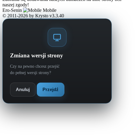
naszej zgody!
Ero-Senin
Mobile
© 2011-2026
by Krysto
v3.3.40
Zmiana wersji strony
Czy na pewno chcesz przejść
do pełnej wersji strony?
Anuluj
Przejdź