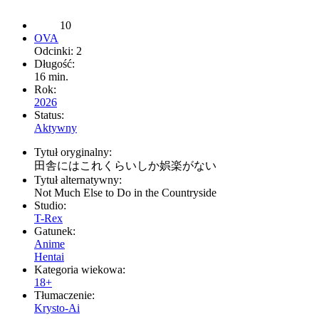
10
OVA
Odcinki: 2
Długość:
16 min.
Rok:
2026
Status:
Aktywny
Tytuł oryginalny:
田舎にはこれくらいしか娯楽がない
Tytuł alternatywny:
Not Much Else to Do in the Countryside
Studio:
T-Rex
Gatunek:
Anime
Hentai
Kategoria wiekowa:
18+
Tłumaczenie:
Krysto-Ai