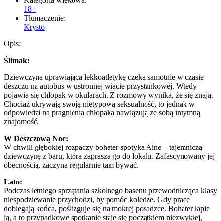
Kategoria wiekowa:
18+
Tłumaczenie:
Krysto
Opis:
Ślimak:
Dziewczyna uprawiająca lekkoatletykę czeka samotnie w czasie
deszczu na autobus w ustronnej wiacie przystankowej. Wtedy
pojawia się chłopak w okularach. Z rozmowy wynika, że się znają.
Chociaż ukrywają swoją nietypową seksualność, to jednak w
odpowiedzi na pragnienia chłopaka nawiązują ze sobą intymną
znajomość.
W Deszczową Noc:
W chwili głębokiej rozpaczy bohater spotyka Aine – tajemniczą
dziewczynę z baru, która zaprasza go do lokalu. Zafascynowany jej
obecnością, zaczyna regularnie tam bywać.
Lato:
Podczas letniego sprzątania szkolnego basenu przewodnicząca klasy
niespodziewanie przychodzi, by pomóc koledze. Gdy prace
dobiegają końca, poślizguje się na mokrej posadzce. Bohater łapie
ją, a to przypadkowe spotkanie staje się początkiem niezwykłej,