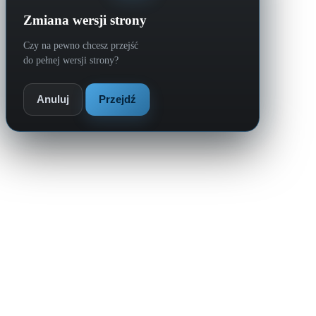
Zmiana wersji strony
Czy na pewno chcesz przejść
do pełnej wersji strony?
Anuluj
Przejdź