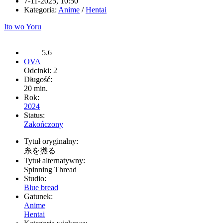
7-11-2025, 10:50
Kategoria:
Anime
/
Hentai
Ito wo Yoru
5.6
OVA
Odcinki: 2
Długość:
20 min.
Rok:
2024
Status:
Zakończony
Tytuł oryginalny:
糸を撚る
Tytuł alternatywny:
Spinning Thread
Studio:
Blue bread
Gatunek:
Anime
Hentai