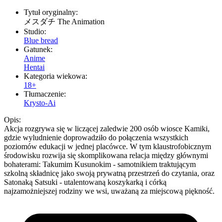
Tytuł oryginalny:
メスダチ The Animation
Studio:
Blue bread
Gatunek:
Anime
Hentai
Kategoria wiekowa:
18+
Tłumaczenie:
Krysto-Ai
Opis:
Akcja rozgrywa się w liczącej zaledwie 200 osób wiosce Kamiki,
gdzie wyludnienie doprowadziło do połączenia wszystkich
poziomów edukacji w jednej placówce. W tym klaustrofobicznym
środowisku rozwija się skomplikowana relacja między głównymi
bohaterami: Takumim Kusunokim - samotnikiem traktującym
szkolną składnicę jako swoją prywatną przestrzeń do czytania, oraz
Satonaką Satsuki - utalentowaną koszykarką i córką
najzamożniejszej rodziny we wsi, uważaną za miejscową piękność.