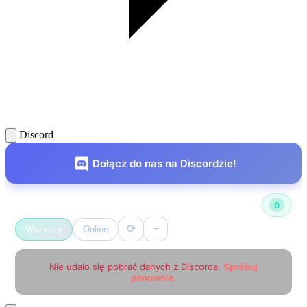
Discord
Dołącz do nas na Discordzie!
Użytkownicy online
0
⟳
−
Wszyscy
Online
Nie udało się pobrać danych z Discorda.
Spróbuj
ponownie.