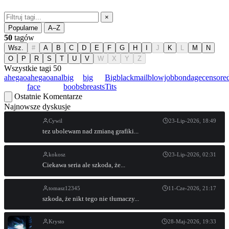
×
Popularne
A–Z
50
tagów
Wsz.
#
A
B
C
D
E
F
G
H
I
J
K
L
M
N
O
P
R
S
T
U
V
W
X
Y
Z
Wszystkie tagi
50
ahegao
ahegao
anal
big
big
Big
blackmail
blowjob
bondage
censore
face
boobs
breasts
Tits
Ostatnie Komentarze
Najnowsze dyskusje
Cywil
23-Lip-2026, 18:49
tez ubolewam nad zmianą grafiki...
kokosz
23-Lip-2026, 02:31
Ciekawa seria ale szkoda, że...
tomasz12345
11-Cze-2026, 21:17
szkoda, że nikt tego nie tłumaczy...
Krysto
28-Maj-2026, 19:33