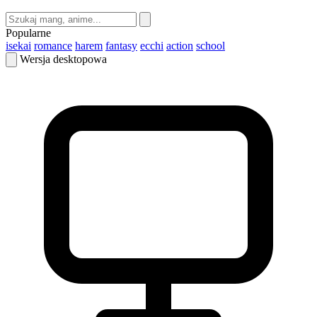
Popularne
isekai
romance
harem
fantasy
ecchi
action
school
Wersja desktopowa