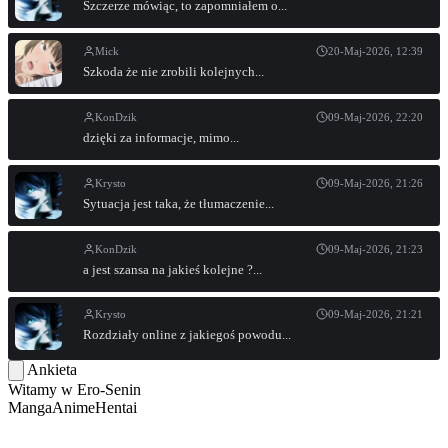
Szczerze mówiąc, to zapomniałem o...
Mick
20-Maj-2026, 12:39
Szkoda że nie zrobili kolejnych...
KonDzik
09-Maj-2026, 22:20
dzięki za informacje, mimo...
Krysto
09-Maj-2026, 21:26
Sytuacja jest taka, że tłumaczenie...
KonDzik
09-Maj-2026, 21:23
a jest szansa na jakieś kolejne ?...
Krysto
09-Maj-2026, 21:21
Rozdziały online z jakiegoś powodu...
Ankieta
Witamy w
Ero-Senin
Manga
Anime
Hentai