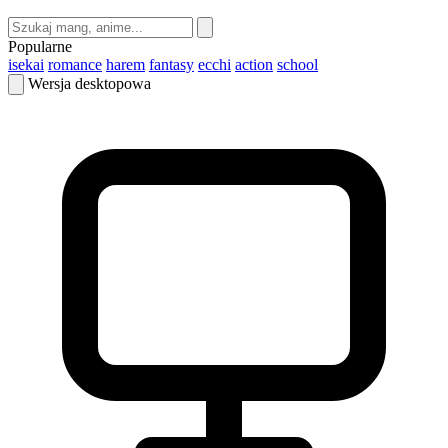
Popularne
isekai
romance
harem
fantasy
ecchi
action
school
Wersja desktopowa