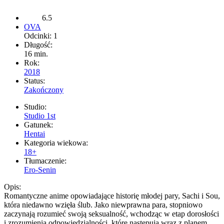
6.5
OVA
Odcinki: 1
Długość:
16 min.
Rok:
2018
Status:
Zakończony
Studio:
Studio 1st
Gatunek:
Hentai
Kategoria wiekowa:
18+
Tłumaczenie:
Ero-Senin
Opis:
Romantyczne anime opowiadające historię młodej pary, Sachi i Sou,
która niedawno wzięła ślub. Jako niewprawna para, stopniowo
zaczynają rozumieć swoją seksualność, wchodząc w etap dorosłości
i zrozumienia odpowiedzialności, które następują wraz z planem