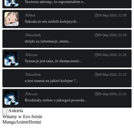
Szczerze mówiąc, to zapomniałem o...
Mick
20-Maj-2026, 12:39
Szkoda że nie zrobili kolejnych...
KonDzik
09-Maj-2026, 22:20
dzięki za informacje, mimo...
Krysto
09-Maj-2026, 21:26
Sytuacja jest taka, że tłumaczenie...
KonDzik
09-Maj-2026, 21:23
a jest szansa na jakieś kolejne ?...
Krysto
09-Maj-2026, 21:21
Rozdziały online z jakiegoś powodu...
Ankieta
Witamy w
Ero-Senin
Manga
Anime
Hentai