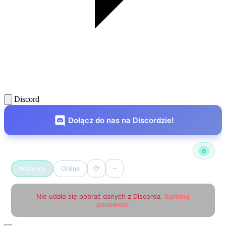
Discord
Dołącz do nas na Discordzie!
Użytkownicy online
0
⟳
−
Wszyscy
Online
Nie udało się pobrać danych z Discorda.
Spróbuj
ponownie.