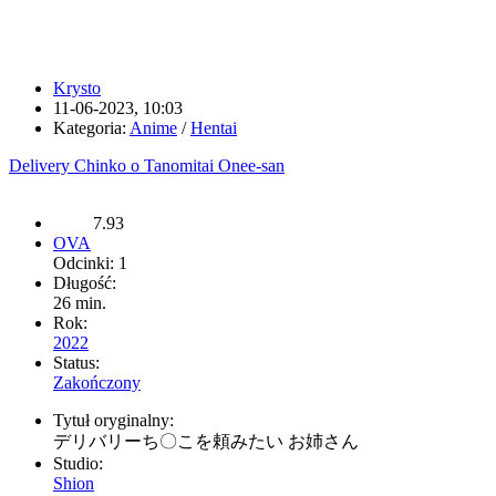
Krysto
11-06-2023, 10:03
Kategoria:
Anime
/
Hentai
Delivery Chinko o Tanomitai Onee-san
7.93
OVA
Odcinki: 1
Długość:
26 min.
Rok:
2022
Status:
Zakończony
Tytuł oryginalny:
デリバリーち〇こを頼みたい お姉さん
Studio:
Shion