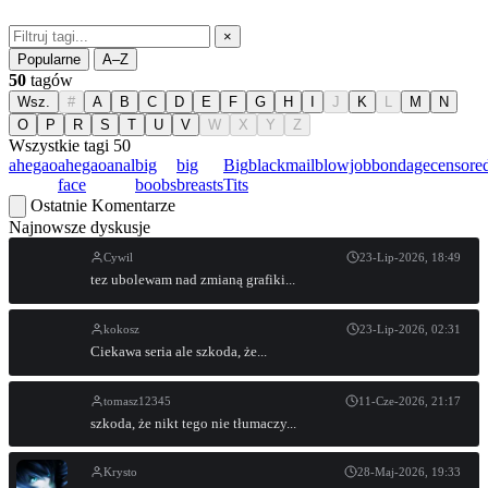
×
Popularne
A–Z
50
tagów
Wsz.
#
A
B
C
D
E
F
G
H
I
J
K
L
M
N
O
P
R
S
T
U
V
W
X
Y
Z
Wszystkie tagi
50
ahegao
ahegao
anal
big
big
Big
blackmail
blowjob
bondage
censore
face
boobs
breasts
Tits
Ostatnie Komentarze
Najnowsze dyskusje
Cywil
23-Lip-2026, 18:49
tez ubolewam nad zmianą grafiki...
kokosz
23-Lip-2026, 02:31
Ciekawa seria ale szkoda, że...
tomasz12345
11-Cze-2026, 21:17
szkoda, że nikt tego nie tłumaczy...
Krysto
28-Maj-2026, 19:33