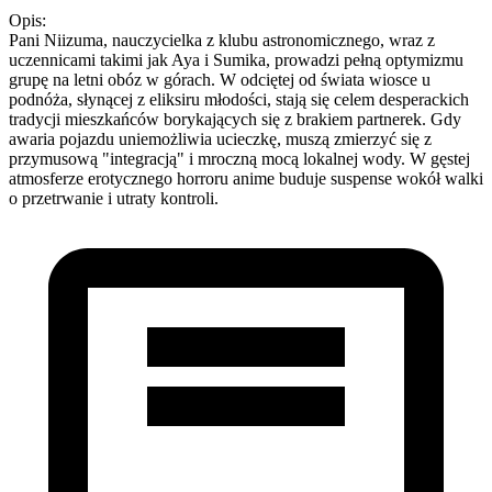
Opis:
Pani Niizuma, nauczycielka z klubu astronomicznego, wraz z
uczennicami takimi jak Aya i Sumika, prowadzi pełną optymizmu
grupę na letni obóz w górach. W odciętej od świata wiosce u
podnóża, słynącej z eliksiru młodości, stają się celem desperackich
tradycji mieszkańców borykających się z brakiem partnerek. Gdy
awaria pojazdu uniemożliwia ucieczkę, muszą zmierzyć się z
przymusową "integracją" i mroczną mocą lokalnej wody. W gęstej
atmosferze erotycznego horroru anime buduje suspense wokół walki
o przetrwanie i utraty kontroli.