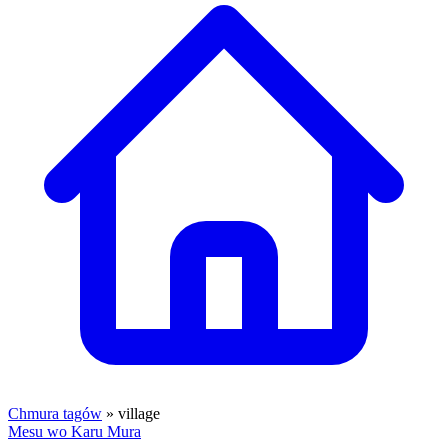
Chmura tagów
» village
Mesu wo Karu Mura