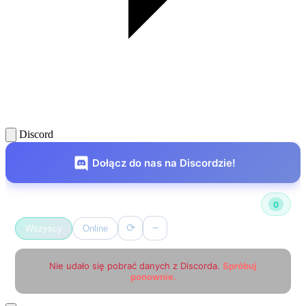
Discord
Dołącz do nas na Discordzie!
Użytkownicy online
0
⟳
−
Wszyscy
Online
Nie udało się pobrać danych z Discorda.
Spróbuj
ponownie.