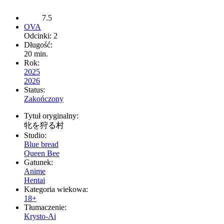
7.5
OVA
Odcinki: 2
Długość:
20 min.
Rok:
2025
2026
Status:
Zakończony
Tytuł oryginalny:
牝を狩る村
Studio:
Blue bread
Queen Bee
Gatunek:
Anime
Hentai
Kategoria wiekowa:
18+
Tłumaczenie:
Krysto-Ai