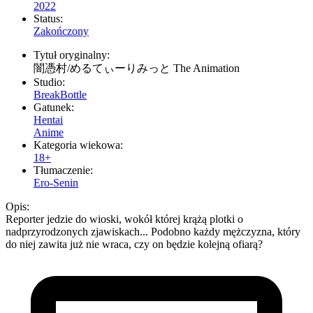
2022
Status:
Zakończony
Tytuł oryginalny:
闇憑村/めるてぃーりみっと The Animation
Studio:
BreakBottle
Gatunek:
Hentai
Anime
Kategoria wiekowa:
18+
Tłumaczenie:
Ero-Senin
Opis:
Reporter jedzie do wioski, wokół której krążą plotki o
nadprzyrodzonych zjawiskach... Podobno każdy mężczyzna, który
do niej zawita już nie wraca, czy on będzie kolejną ofiarą?