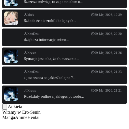
Szczerze mówiąc, to zapomniałem o...
Mick
20-Maj-2026, 12:39
Szkoda że nie zrobili kolejnych...
KonDzik
09-Maj-2026, 22:20
dzięki za informacje, mimo...
Krysto
09-Maj-2026, 21:26
Sytuacja jest taka, że tłumaczenie...
KonDzik
09-Maj-2026, 21:23
a jest szansa na jakieś kolejne ?...
Krysto
09-Maj-2026, 21:21
Rozdziały online z jakiegoś powodu...
Ankieta
Witamy w
Ero-Senin
Manga
Anime
Hentai