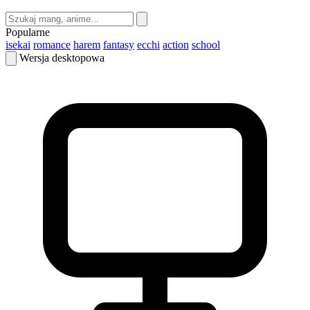
Popularne
isekai
romance
harem
fantasy
ecchi
action
school
Wersja desktopowa