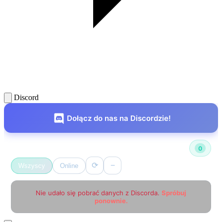
Discord
Dołącz do nas na Discordzie!
Użytkownicy online
0
⟳
−
Wszyscy
Online
Nie udało się pobrać danych z Discorda.
Spróbuj
ponownie.