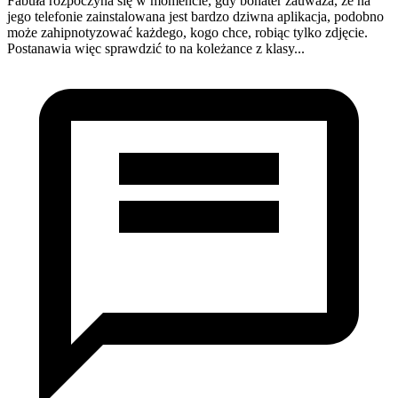
Fabuła rozpoczyna się w momencie, gdy bohater zauważa, że na
jego telefonie zainstalowana jest bardzo dziwna aplikacja, podobno
może zahipnotyzować każdego, kogo chce, robiąc tylko zdjęcie.
Postanawia więc sprawdzić to na koleżance z klasy...