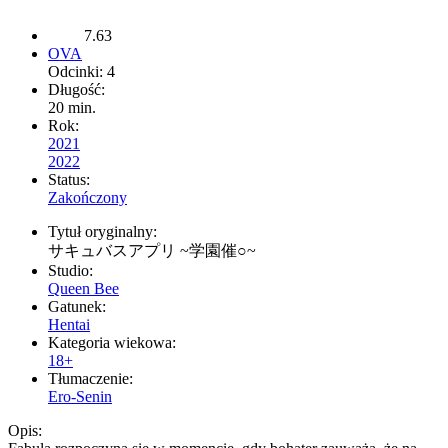
7.63
OVA
Odcinki: 4
Długość:
20 min.
Rok:
2021
2022
Status:
Zakończony
Tytuł oryginalny:
サキュバスアプリ ~学園催○~
Studio:
Queen Bee
Gatunek:
Hentai
Kategoria wiekowa:
18+
Tłumaczenie:
Ero-Senin
Opis: