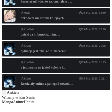
Szczerze mówiąc, to zapomniałem o...
Mick
20-Maj-2026, 12:39
Szkoda że nie zrobili kolejnych...
KonDzik
09-Maj-2026, 22:20
dzięki za informacje, mimo...
Krysto
09-Maj-2026, 21:26
Sytuacja jest taka, że tłumaczenie...
KonDzik
09-Maj-2026, 21:23
a jest szansa na jakieś kolejne ?...
Krysto
09-Maj-2026, 21:21
Rozdziały online z jakiegoś powodu...
Ankieta
Witamy w
Ero-Senin
Manga
Anime
Hentai