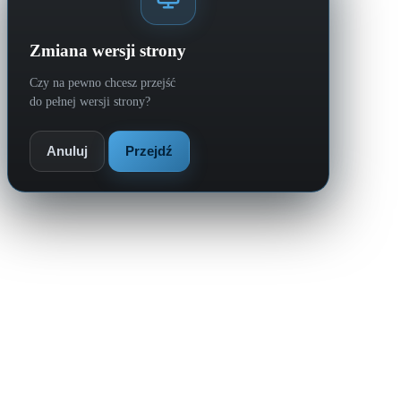
Zmiana wersji strony
Czy na pewno chcesz przejść
do pełnej wersji strony?
Anuluj
Przejdź