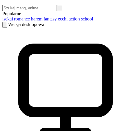
Popularne
isekai
romance
harem
fantasy
ecchi
action
school
Wersja desktopowa