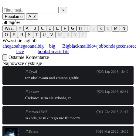
×
Popularne
A–Z
50
tagów
Wsz.
#
A
B
C
D
E
F
G
H
I
J
K
L
M
N
O
P
R
S
T
U
V
W
X
Y
Z
Wszystkie tagi
50
ahegao
ahegao
anal
big
big
Big
blackmail
blowjob
bondage
censore
face
boobs
breasts
Tits
Ostatnie Komentarze
Najnowsze dyskusje
Cywil
23-Lip-2026, 18:49
tez ubolewam nad zmianą grafiki...
kokosz
23-Lip-2026, 02:31
Ciekawa seria ale szkoda, że...
tomasz12345
11-Cze-2026, 21:17
szkoda, że nikt tego nie tłumaczy...
Krysto
28-Maj-2026, 19:33