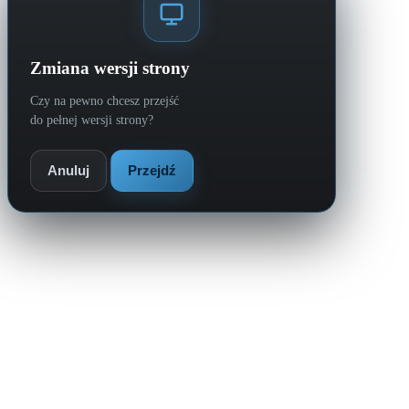
Zmiana wersji strony
Czy na pewno chcesz przejść
do pełnej wersji strony?
Anuluj
Przejdź