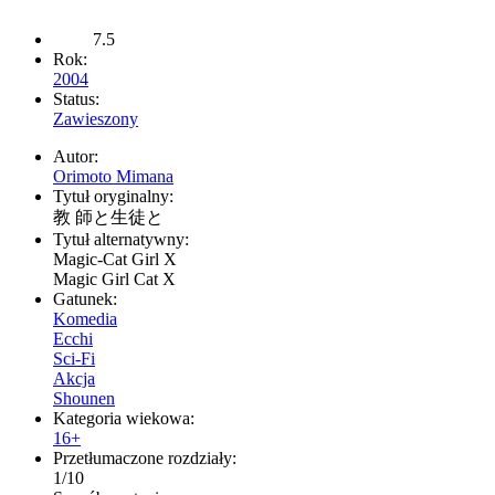
7.5
Rok:
2004
Status:
Zawieszony
Autor:
Orimoto Mimana
Tytuł oryginalny:
教 師と生徒と
Tytuł alternatywny:
Magic-Cat Girl X
Magic Girl Cat X
Gatunek:
Komedia
Ecchi
Sci-Fi
Akcja
Shounen
Kategoria wiekowa:
16+
Przetłumaczone rozdziały:
1/10