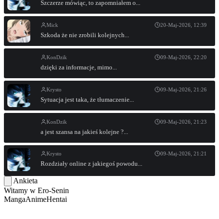
Szczerze mówiąc, to zapomniałem o...
Mick
20-Maj-2026, 12:39
Szkoda że nie zrobili kolejnych...
KonDzik
09-Maj-2026, 22:20
dzięki za informacje, mimo...
Krysto
09-Maj-2026, 21:26
Sytuacja jest taka, że tłumaczenie...
KonDzik
09-Maj-2026, 21:23
a jest szansa na jakieś kolejne ?...
Krysto
09-Maj-2026, 21:21
Rozdziały online z jakiegoś powodu...
Ankieta
Witamy w
Ero-Senin
Manga
Anime
Hentai