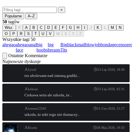
×
Popularne
A–Z
50
tagów
Wsz.
#
A
B
C
D
E
F
G
H
I
J
K
L
M
N
O
P
R
S
T
U
V
W
X
Y
Z
Wszystkie tagi
50
ahegao
ahegao
anal
big
big
Big
blackmail
blowjob
bondage
censore
face
boobs
breasts
Tits
Ostatnie Komentarze
Najnowsze dyskusje
Cywil
23-Lip-2026, 18:49
tez ubolewam nad zmianą grafiki...
kokosz
23-Lip-2026, 02:31
Ciekawa seria ale szkoda, że...
tomasz12345
11-Cze-2026, 21:17
szkoda, że nikt tego nie tłumaczy...
Krysto
28-Maj-2026, 19:33