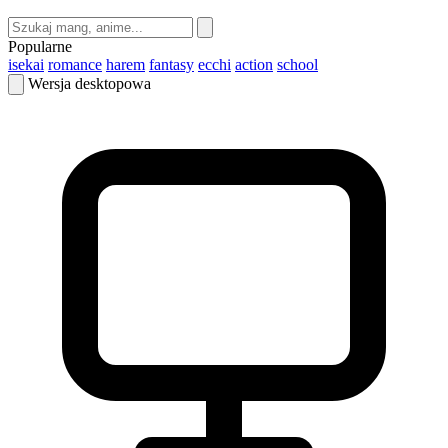
Popularne
isekai
romance
harem
fantasy
ecchi
action
school
Wersja desktopowa