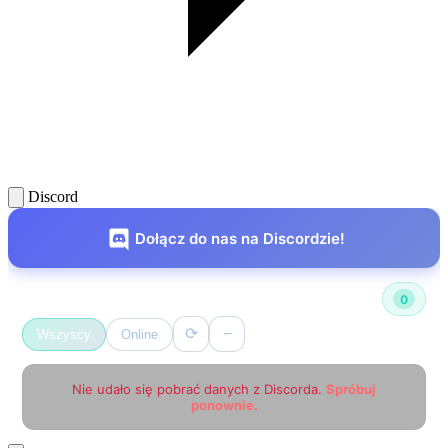
Discord
Dołącz do nas na Discordzie!
Użytkownicy online
0
⟳
−
Wszyscy
Online
Nie udało się pobrać danych z Discorda.
Spróbuj
ponownie.