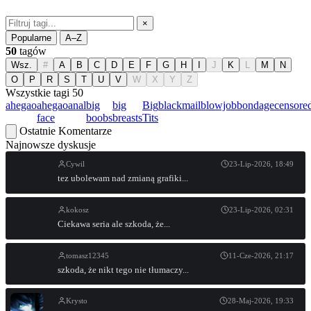
×
Popularne
A–Z
50
tagów
Wsz.
#
A
B
C
D
E
F
G
H
I
J
K
L
M
N
O
P
R
S
T
U
V
W
X
Y
Z
Wszystkie tagi
50
ahegao
ahegao
anal
big
big
Big
blackmail
blowjob
bondage
censore
face
boobs
breasts
Tits
Ostatnie Komentarze
Najnowsze dyskusje
Cywil
23-Lip-2026, 18:49
tez ubolewam nad zmianą grafiki...
kokosz
23-Lip-2026, 02:31
Ciekawa seria ale szkoda, że...
tomasz12345
11-Cze-2026, 21:17
szkoda, że nikt tego nie tłumaczy...
Krysto
28-Maj-2026, 19:33