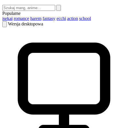
Popularne
isekai
romance
harem
fantasy
ecchi
action
school
Wersja desktopowa