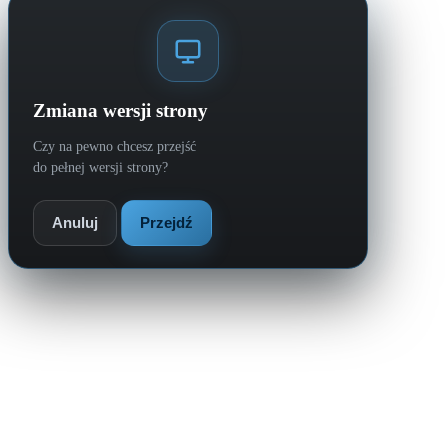
Zmiana wersji strony
Czy na pewno chcesz przejść
do pełnej wersji strony?
Anuluj
Przejdź