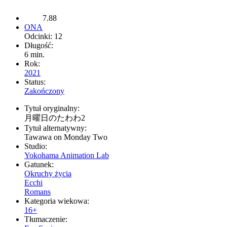
7.88
ONA
Odcinki: 12
Długość:
6 min.
Rok:
2021
Status:
Zakończony
Tytuł oryginalny:
月曜日のたわわ2
Tytuł alternatywny:
Tawawa on Monday Two
Studio:
Yokohama Animation Lab
Gatunek:
Okruchy życia
Ecchi
Romans
Kategoria wiekowa:
16+
Tłumaczenie: