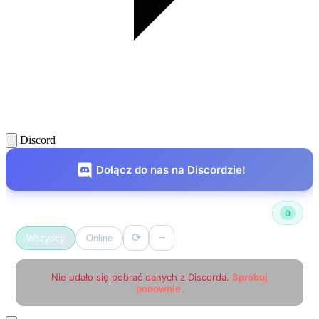
Discord
Dołącz do nas na Discordzie!
Użytkownicy online
0
⟳
−
Wszyscy
Online
Nie udało się pobrać danych z Discorda.
Spróbuj
ponownie.