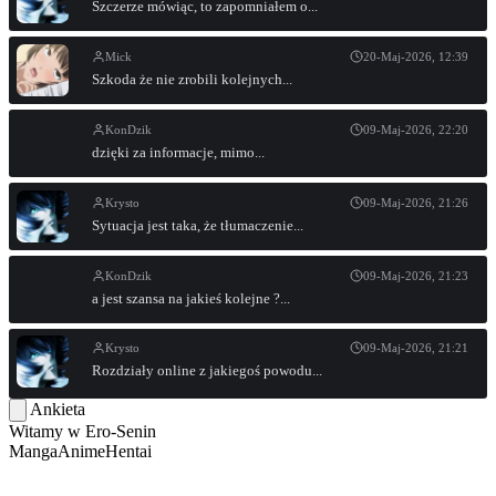
Szczerze mówiąc, to zapomniałem o...
Mick
20-Maj-2026, 12:39
Szkoda że nie zrobili kolejnych...
KonDzik
09-Maj-2026, 22:20
dzięki za informacje, mimo...
Krysto
09-Maj-2026, 21:26
Sytuacja jest taka, że tłumaczenie...
KonDzik
09-Maj-2026, 21:23
a jest szansa na jakieś kolejne ?...
Krysto
09-Maj-2026, 21:21
Rozdziały online z jakiegoś powodu...
Ankieta
Witamy w
Ero-Senin
Manga
Anime
Hentai