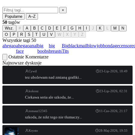
×
Popularne
A–Z
50
tagów
Wsz.
#
A
B
C
D
E
F
G
H
I
J
K
L
M
N
O
P
R
S
T
U
V
W
X
Y
Z
Wszystkie tagi
50
ahegao
ahegao
anal
big
big
Big
blackmail
blowjob
bondage
censore
face
boobs
breasts
Tits
Ostatnie Komentarze
Najnowsze dyskusje
Cywil
23-Lip-2026, 18:49
tez ubolewam nad zmianą grafiki...
kokosz
23-Lip-2026, 02:31
Ciekawa seria ale szkoda, że...
tomasz12345
11-Cze-2026, 21:17
szkoda, że nikt tego nie tłumaczy...
Krysto
28-Maj-2026, 19:33