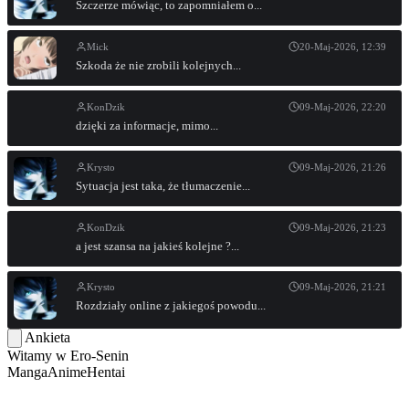
Szczerze mówiąc, to zapomniałem o...
Mick
20-Maj-2026, 12:39
Szkoda że nie zrobili kolejnych...
KonDzik
09-Maj-2026, 22:20
dzięki za informacje, mimo...
Krysto
09-Maj-2026, 21:26
Sytuacja jest taka, że tłumaczenie...
KonDzik
09-Maj-2026, 21:23
a jest szansa na jakieś kolejne ?...
Krysto
09-Maj-2026, 21:21
Rozdziały online z jakiegoś powodu...
Ankieta
Witamy w
Ero-Senin
Manga
Anime
Hentai