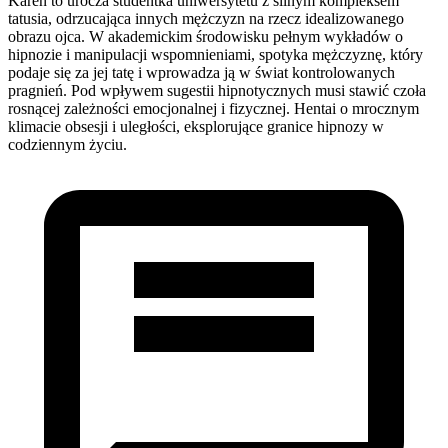
Karen to urocza studentka uniwersytetu z silnym kompleksem
tatusia, odrzucająca innych mężczyzn na rzecz idealizowanego
obrazu ojca. W akademickim środowisku pełnym wykładów o
hipnozie i manipulacji wspomnieniami, spotyka mężczyznę, który
podaje się za jej tatę i wprowadza ją w świat kontrolowanych
pragnień. Pod wpływem sugestii hipnotycznych musi stawić czoła
rosnącej zależności emocjonalnej i fizycznej. Hentai o mrocznym
klimacie obsesji i uległości, eksplorujące granice hipnozy w
codziennym życiu.