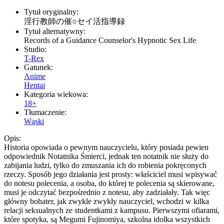
Tytuł oryginalny:
淫行教師の催○セイ活指導録
Tytuł alternatywny:
Records of a Guidance Counselor's Hypnotic Sex Life
Studio:
T-Rex
Gatunek:
Anime
Hentai
Kategoria wiekowa:
18+
Tłumaczenie:
Wąski
Opis:
Historia opowiada o pewnym nauczycielu, który posiada pewien
odpowiednik Notatnika Śmierci, jednak ten notatnik nie służy do
zabijania ludzi, tylko do zmuszania ich do robienia pokręconych
rzeczy. Sposób jego działania jest prosty: właściciel musi wpisywać
do notesu polecenia, a osoba, do której te polecenia są skierowane,
musi je odczytać bezpośrednio z notesu, aby zadziałały. Tak więc
główny bohater, jak zwykle zwykły nauczyciel, wchodzi w kilka
relacji seksualnych ze studentkami z kampusu. Pierwszymi ofiarami,
które spotyka, są Megumi Fujinomiya, szkolna idolka wszystkich