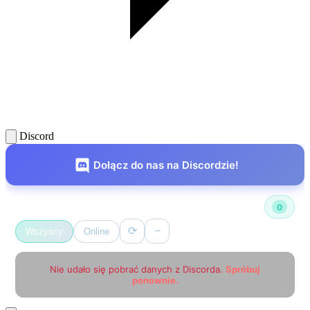
Discord
Dołącz do nas na Discordzie!
Użytkownicy online
0
⟳
−
Wszyscy
Online
Nie udało się pobrać danych z Discorda.
Spróbuj
ponownie.