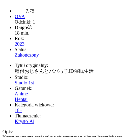
7.75
OVA
Odcinki: 1
Długość:
18 min.
Rok:
2023
Status:
Zakończony
Tytuł oryginalny:
種付おじさんとパパっ子JD催眠生活
Studio:
Studio 1st
Gatunek:
Anime
Hentai
Kategoria wiekowa:
18+
Tłumaczenie:
Krysto-Ai
Opis: