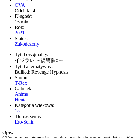
OVA
Odcinki: 4
Długość:
16 min.
Rok:
2021
Status:
Zakończony
Tytuł oryginalny:
イジラレ ～復讐催○～
Tytuł alternatywny:
Bullied: Revenge Hypnosis
Studio:
T-Rex
Gatunek:
Anime
Hentai
Kategoria wiekowa:
18+
Tłumaczenie:
Ero-Senin
Opis:
Głównym bohaterem jest zwykły pyzaty zboczony nastolatek, który