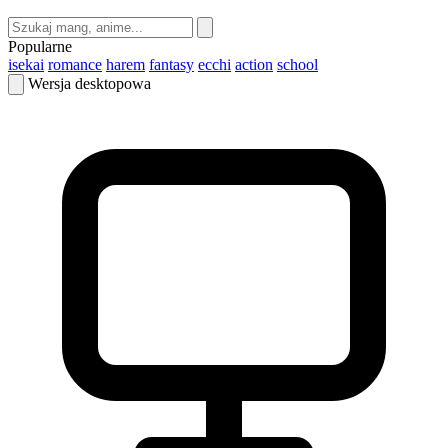
Popularne
isekai
romance
harem
fantasy
ecchi
action
school
Wersja desktopowa