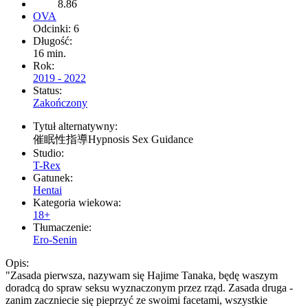
8.86
OVA
Odcinki: 6
Długość:
16 min.
Rok:
2019 - 2022
Status:
Zakończony
Tytuł alternatywny:
催眠性指導Hypnosis Sex Guidance
Studio:
T-Rex
Gatunek:
Hentai
Kategoria wiekowa:
18+
Tłumaczenie:
Ero-Senin
Opis:
"Zasada pierwsza, nazywam się Hajime Tanaka, będę waszym
doradcą do spraw seksu wyznaczonym przez rząd. Zasada druga -
zanim zaczniecie się pieprzyć ze swoimi facetami, wszystkie