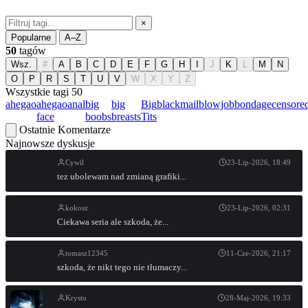
×
Popularne
A–Z
50
tagów
Wsz.
#
A
B
C
D
E
F
G
H
I
J
K
L
M
N
O
P
R
S
T
U
V
W
X
Y
Z
Wszystkie tagi
50
ahegao
ahegao
anal
big
big
Big
blackmail
blowjob
bondage
censore
face
boobs
breasts
Tits
Ostatnie Komentarze
Najnowsze dyskusje
Cywil
23-Lip-2026, 18:49
tez ubolewam nad zmianą grafiki...
kokosz
23-Lip-2026, 02:31
Ciekawa seria ale szkoda, że...
tomasz12345
11-Cze-2026, 21:17
szkoda, że nikt tego nie tłumaczy...
Krysto
28-Maj-2026, 19:33