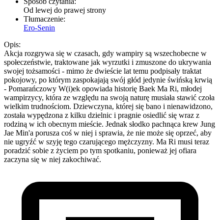
Sposób czytania:
Od lewej do prawej strony
Tłumaczenie:
Ero-Senin
Opis:
Akcja rozgrywa się w czasach, gdy wampiry są wszechobecne w
społeczeństwie, traktowane jak wyrzutki i zmuszone do ukrywania
swojej tożsamości - mimo że dwieście lat temu podpisały traktat
pokojowy, po którym zaspokajają swój głód jedynie świńską krwią
- Pomarańczowy W(i)ek opowiada historię Baek Ma Ri, młodej
wampirzycy, która ze względu na swoją naturę musiała stawić czoła
wielkim trudnościom. Dziewczyna, której się bano i nienawidzono,
została wypędzona z kilku dzielnic i pragnie osiedlić się wraz z
rodziną w ich obecnym mieście. Jednak słodko pachnąca krew Jung
Jae Min'a porusza coś w niej i sprawia, że nie może się oprzeć, aby
nie ugryźć w szyję tego czarującego mężczyzny. Ma Ri musi teraz
poradzić sobie z życiem po tym spotkaniu, ponieważ jej ofiara
zaczyna się w niej zakochiwać.