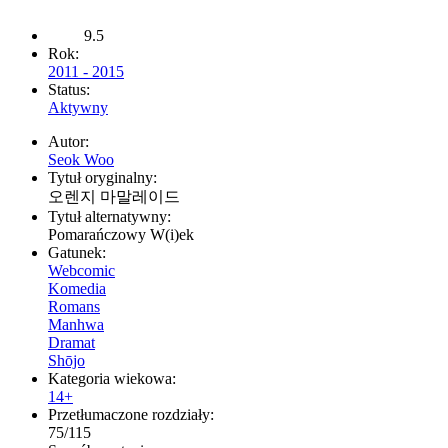
9.5
Rok:
2011 - 2015
Status:
Aktywny
Autor:
Seok Woo
Tytuł oryginalny:
오렌지 마말레이드
Tytuł alternatywny:
Pomarańczowy W(i)ek
Gatunek:
Webcomic
Komedia
Romans
Manhwa
Dramat
Shōjo
Kategoria wiekowa:
14+
Przetłumaczone rozdziały:
75/115