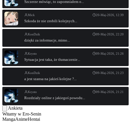
Szczerze mówiąc, to zapomniałem o...
Mick
20-Maj-2026, 12:39
Szkoda że nie zrobili kolejnych...
KonDzik
09-Maj-2026, 22:20
dzięki za informacje, mimo...
Krysto
09-Maj-2026, 21:26
Sytuacja jest taka, że tłumaczenie...
KonDzik
09-Maj-2026, 21:23
a jest szansa na jakieś kolejne ?...
Krysto
09-Maj-2026, 21:21
Rozdziały online z jakiegoś powodu...
Ankieta
Witamy w
Ero-Senin
Manga
Anime
Hentai