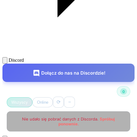
Discord
Dołącz do nas na Discordzie!
Użytkownicy online
0
⟳
−
Wszyscy
Online
Nie udało się pobrać danych z Discorda.
Spróbuj
ponownie.