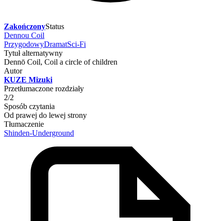
Zakończony
Status
Dennou Coil
Przygodowy
Dramat
Sci-Fi
Tytuł alternatywny
Dennō Coil, Coil a circle of children
Autor
KUZE Mizuki
Przetłumaczone rozdziały
2/2
Sposób czytania
Od prawej do lewej strony
Tłumaczenie
Shinden-Underground