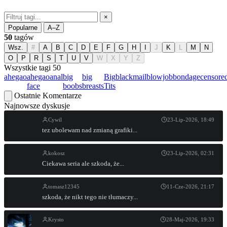
×
Popularne
A–Z
50
tagów
Wsz.
#
A
B
C
D
E
F
G
H
I
J
K
L
M
N
O
P
R
S
T
U
V
W
X
Y
Z
Wszystkie tagi
50
ahegao
ahegao
anal
big
big
Big
blackmail
blowjob
bondage
censore
face
boobs
breasts
Tits
Ostatnie Komentarze
Najnowsze dyskusje
Cywil
23-Lip-2026, 18:49
tez ubolewam nad zmianą grafiki...
kokosz
23-Lip-2026, 02:31
Ciekawa seria ale szkoda, że...
tomasz12345
11-Cze-2026, 21:17
szkoda, że nikt tego nie tłumaczy...
Krysto
28-Maj-2026, 19:33