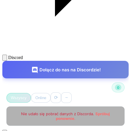
Discord
Dołącz do nas na Discordzie!
Użytkownicy online
0
⟳
−
Wszyscy
Online
Nie udało się pobrać danych z Discorda.
Spróbuj
ponownie.