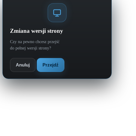
Zmiana wersji strony
Czy na pewno chcesz przejść
do pełnej wersji strony?
Anuluj
Przejdź