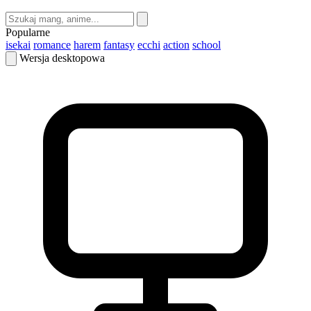
Popularne
isekai
romance
harem
fantasy
ecchi
action
school
Wersja desktopowa