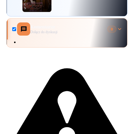
Famiresu
Choukyou
Menu
Komentarze
0
Dołącz do dyskusji