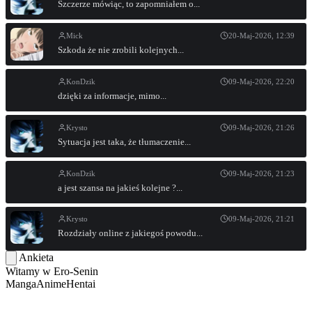
Szczerze mówiąc, to zapomniałem o...
Mick
20-Maj-2026, 12:39
Szkoda że nie zrobili kolejnych...
KonDzik
09-Maj-2026, 22:20
dzięki za informacje, mimo...
Krysto
09-Maj-2026, 21:26
Sytuacja jest taka, że tłumaczenie...
KonDzik
09-Maj-2026, 21:23
a jest szansa na jakieś kolejne ?...
Krysto
09-Maj-2026, 21:21
Rozdziały online z jakiegoś powodu...
Ankieta
Witamy w
Ero-Senin
Manga
Anime
Hentai