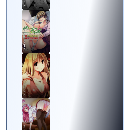
No
Ne
Green
Eyes
Ane
Kyun!
yori
The
Animation
Ojousama
wa
Nigedashita
Ryoujoku