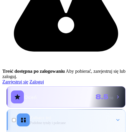
Treść dostępna po zalogowaniu
Aby pobierać, zarejestruj się lub
zaloguj.
Zarejestruj się
Zaloguj
8.5
Oceń
/10
Zobacz też
Podobne tytuły i polecane