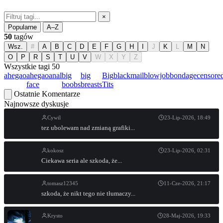
×
Popularne
A–Z
50
tagów
Wsz.
#
A
B
C
D
E
F
G
H
I
J
K
L
M
N
O
P
R
S
T
U
V
W
X
Y
Z
Wszystkie tagi
50
ahegao
ahegao
anal
big
big
Big
blackmail
blowjob
bondage
censore
face
boobs
breasts
Tits
Ostatnie Komentarze
Najnowsze dyskusje
Cywil
23-Lip-2026, 18:49
tez ubolewam nad zmianą grafiki...
kokosz
23-Lip-2026, 02:31
Ciekawa seria ale szkoda, że...
tomasz12345
11-Cze-2026, 21:17
szkoda, że nikt tego nie tłumaczy...
Krysto
28-Maj-2026, 19:33