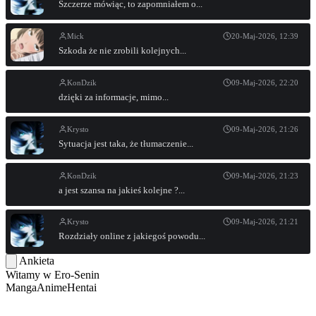
Szczerze mówiąc, to zapomniałem o...
Mick
20-Maj-2026, 12:39
Szkoda że nie zrobili kolejnych...
KonDzik
09-Maj-2026, 22:20
dzięki za informacje, mimo...
Krysto
09-Maj-2026, 21:26
Sytuacja jest taka, że tłumaczenie...
KonDzik
09-Maj-2026, 21:23
a jest szansa na jakieś kolejne ?...
Krysto
09-Maj-2026, 21:21
Rozdziały online z jakiegoś powodu...
Ankieta
Witamy w
Ero-Senin
Manga
Anime
Hentai