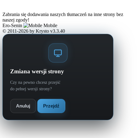
Zabrania się dodawania naszych tłumaczeń na inne strony bez
naszej zgody!
Ero-Senin
Mobile
© 2011-2026
by Krysto
v3.3.40
Zmiana wersji strony
Czy na pewno chcesz przejść
do pełnej wersji strony?
Anuluj
Przejdź