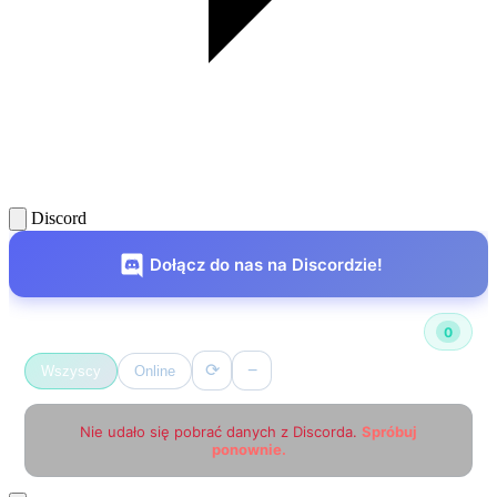
Discord
Dołącz do nas na Discordzie!
Użytkownicy online
0
⟳
−
Wszyscy
Online
Nie udało się pobrać danych z Discorda.
Spróbuj
ponownie.