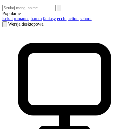
Popularne
isekai
romance
harem
fantasy
ecchi
action
school
Wersja desktopowa