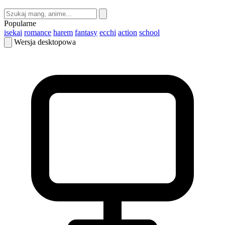
Popularne
isekai
romance
harem
fantasy
ecchi
action
school
Wersja desktopowa