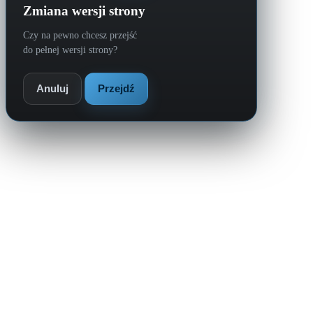
Zmiana wersji strony
Czy na pewno chcesz przejść
do pełnej wersji strony?
Anuluj
Przejdź