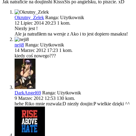
Jak natraficie na doujinshi KissxSis po angielsku, to piszcie. xD
Okrutny_Zelek
Ranga:
Użytkownik
12 Lipiec 2014 20:23
1 kom.
Niezły jest !
Ale ja natrafiłem na wersje z Ako i to jest dopiero masakra!
neji8
Ranga:
Użytkownik
14 Marzec 2012 17:23
1 kom.
kiedy coś nowego???
DarkAngel69
Ranga:
Użytkownik
9 Marzec 2012 12:53
130 kom.
hehe Riko mnie rozwala:D niezły doujin:P wielkie dzięki ^^