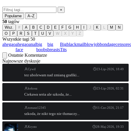
×
Popularne
A–Z
50
tagów
Wsz.
#
A
B
C
D
E
F
G
H
I
J
K
L
M
N
O
P
R
S
T
U
V
W
X
Y
Z
Wszystkie tagi
50
ahegao
ahegao
anal
big
big
Big
blackmail
blowjob
bondage
censore
face
boobs
breasts
Tits
Ostatnie Komentarze
Najnowsze dyskusje
Cywil
23-Lip-2026, 18:49
tez ubolewam nad zmianą grafiki...
kokosz
23-Lip-2026, 02:31
Ciekawa seria ale szkoda, że...
tomasz12345
11-Cze-2026, 21:17
szkoda, że nikt tego nie tłumaczy...
Krysto
28-Maj-2026, 19:33