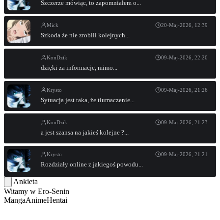
Szczerze mówiąc, to zapomniałem o...
Mick
20-Maj-2026, 12:39
Szkoda że nie zrobili kolejnych...
KonDzik
09-Maj-2026, 22:20
dzięki za informacje, mimo...
Krysto
09-Maj-2026, 21:26
Sytuacja jest taka, że tłumaczenie...
KonDzik
09-Maj-2026, 21:23
a jest szansa na jakieś kolejne ?...
Krysto
09-Maj-2026, 21:21
Rozdziały online z jakiegoś powodu...
Ankieta
Witamy w
Ero-Senin
Manga
Anime
Hentai